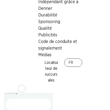
–.45
au lieu de –.70
*
Indépendant grâce à
1.60
au lieu de 2.30
Ballon avec farine IP-SUISSE
Pain du soir IP-SUISSE
Denner
80 g
Durabilité
300 g
Sponsoring
Qualité
* Non cumulable avec d’autres
Publicités
bons et rabais spéciaux.
Code de conduite et
signalement
Médias
Localisa
FR
teur de
SPECIAL
succurs
5.95
ales
Whaou! Break-Up Muffin
Choco
2 x 216 g