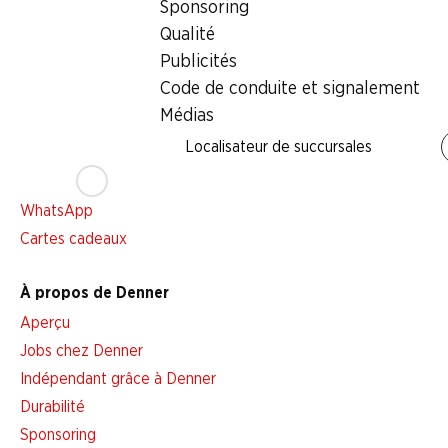
Sponsoring
Services
Qualité
Aperçu
Publicités
Abonner l'Hebdo Denner
Code de conduite et signalement
Alarme pour actions
Médias
Liste d'achats
Localisateur de succursales
Appli Denner
Newsletter
WhatsApp
Cartes cadeaux
À propos de Denner
Aperçu
Jobs chez Denner
Indépendant grâce à Denner
Durabilité
Sponsoring