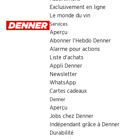
12.90
Exclusivement en ligne
Le monde du vin
Services
Aperçu
Abonner l'Hebdo Denner
Alarme pour actions
Numéro d'article
1027226
Liste d'achats
Appli Denner
Newsletter
WhatsApp
Newsletter
Cartes cadeaux
Restez au courant grâce à la newsletter Denner. Inscrivez-vou
Denner
Aperçu
Adresse e-mail
Jobs chez Denner
Indépendant grâce à Denner
Durabilité