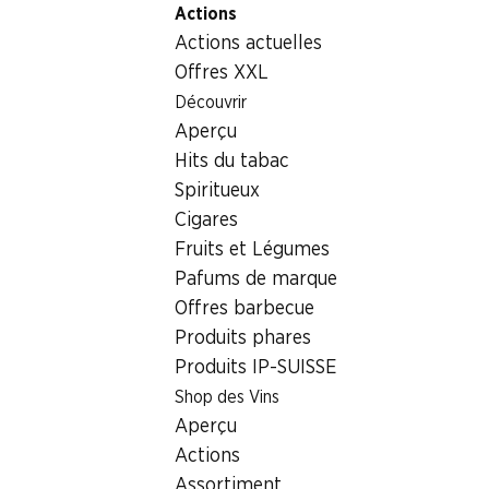
Actions
Table Of Content
Home
Boissons
Autres
Martini Rosso
Aller au contenu principal
Aller à la table des matières
Aller au menu principal
Actions actuelles
Offres XXL
Découvrir
Aperçu
Hits du tabac
Spiritueux
Cigares
Fruits et Légumes
Pafums de marque
Offres barbecue
Produits phares
Produits IP-SUISSE
Martini Rosso
Shop des Vins
Aperçu
15% vol., 1 litre
Actions
Assortiment