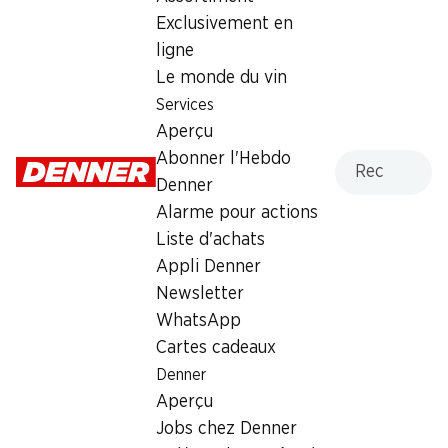
Exclusivement en
ligne
Le monde du vin
Services
Aperçu
54%
54%
Recherche
Abonner l'Hebdo
25.95
25.95
au lieu de 56.75
au lieu de 56.75
Lessive Discs 4 en 1 Color
Denner
Lessive Discs 4 en 1
Persil
Universal Persil
Alarme pour actions
76 lessives
76 lessives
Liste d'achats
Appli Denner
Newsletter
WhatsApp
Cartes cadeaux
Denner
Aperçu
54%
54%
Jobs chez Denner
25.95
27.95
au lieu de 56.75
au lieu de 62.–