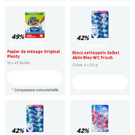
49%
42%
13.95
au lieu de 27.80
*
7.95
au lieu de 13.90
Papier de ménage Original
Blocs nettoyants Selbst
Plenty
Aktiv Bleu WC Frisch
16 x 45 feuilles
Chlore, 4 x 50 g
* Comparaison concurrentielle
42%
42%