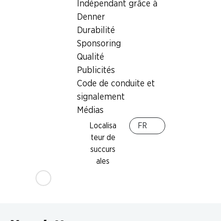
Indépendant grâce à
Denner
Durabilité
Sponsoring
Qualité
Publicités
Code de conduite et
SPECIAL
signalement
3.45
Médias
Pan Goccioli Mulino Bianco
Localisa
FR
336 g
teur de
succurs
ales