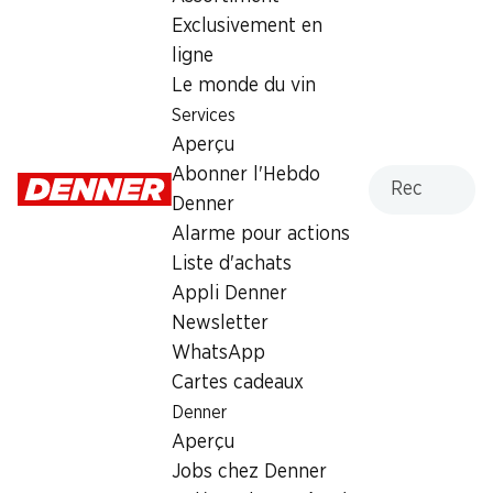
Exclusivement en
ligne
Le monde du vin
Labels et distinctions
Services
Numéro d'article
1034968
Aperçu
Recherche
Abonner l'Hebdo
Denner
Les clients ont également
Alarme pour actions
acheté
Liste d'achats
Appli Denner
Newsletter
WhatsApp
Cartes cadeaux
23%
23%
Denner
4.95
4.95
au lieu de 6.50
au lieu de 6.50
Aperçu
Mars
Snickers
Jobs chez Denner
10 pièces, 450 g
10 pièces, 500 g