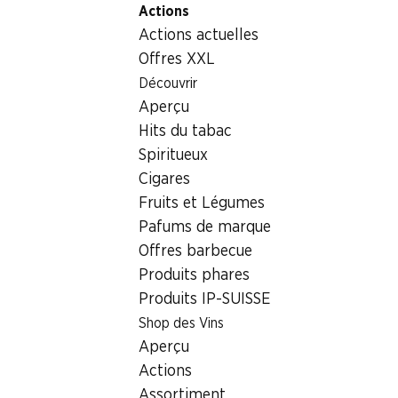
Actions
Table Of Content
Home
Aliments
Chocolat/sucreries
Aller au contenu principal
Aller à la table des matières
Aller au menu principal
Actions actuelles
Lapins Smarties Nestlé
Offres XXL
Découvrir
Aperçu
Hits du tabac
Spiritueux
Cigares
Fruits et Légumes
Pafums de marque
Lapins Smarties Nestlé
Offres barbecue
Produits phares
3 pièces, 56,1 g
Produits IP-SUISSE
Shop des Vins
3.50
Aperçu
Actions
Assortiment