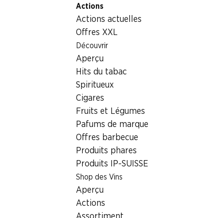
Actions
Table Of Content
Home
Aliments
Chocolat/sucreries
Aller au contenu principal
Aller à la table des matières
Aller au menu principal
Actions actuelles
Lapin assis Pasqui Blanc Chocolat Bernrain
Offres XXL
Découvrir
Aperçu
Hits du tabac
Spiritueux
Cigares
Fruits et Légumes
Pafums de marque
Offres barbecue
Produits phares
Produits IP-SUISSE
Shop des Vins
Lapin assis Pasqui Blanc
Aperçu
Chocolat Bernrain
Actions
Assortiment