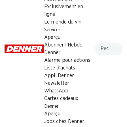
100 g
Exclusivement en
ligne
2.50
Le monde du vin
Services
Aperçu
Recherche
Abonner l'Hebdo
Denner
Alarme pour actions
Labels et distinctions
Liste d'achats
Numéro d'article
1034933
Appli Denner
Newsletter
WhatsApp
Les clients ont également
Cartes cadeaux
acheté
Denner
Aperçu
Jobs chez Denner