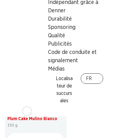
Indépendant grâce à
Denner
30%
SPECIAL
Durabilité
2.60
au lieu de 3.75
3.45
Sponsoring
Croissants au cacao
Pan Goccioli Mulino Bianco
Qualité
Gusparo
336 g
10 pièces, 450 g
Publicités
Code de conduite et
signalement
Médias
Localisa
FR
teur de
succurs
ales
29%
3.45
au lieu de 4.90
*
Plum Cake Mulino Bianco
330 g