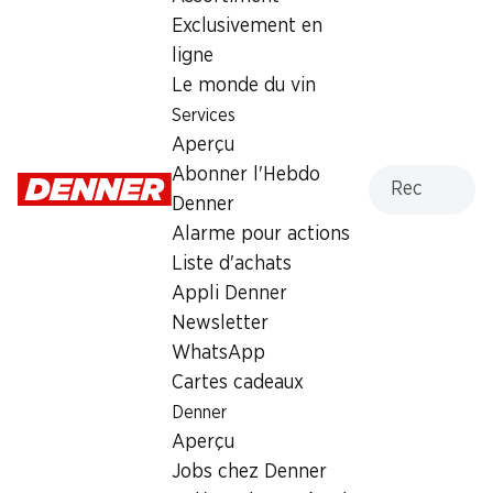
Exclusivement en
–.80
ligne
Le monde du vin
Services
Aperçu
Recherche
Abonner l'Hebdo
Numéro d'article
1104554
Denner
Alarme pour actions
Liste d'achats
Les clients ont également
Appli Denner
Newsletter
acheté
WhatsApp
Cartes cadeaux
Denner
Aperçu
Jobs chez Denner
26%
25%
dès 2 pièces
dès 2 pièces