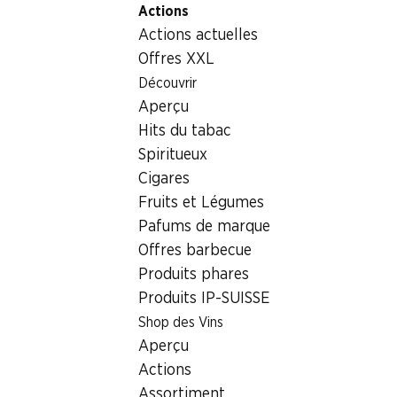
Actions
Table Of Content
Home
Boissons
Boissons/jus
Aller au contenu principal
Aller à la table des matières
Aller au menu principal
Actions actuelles
Energy Power Play Denner
Offres XXL
Découvrir
Aperçu
Hits du tabac
Spiritueux
Cigares
Fruits et Légumes
Pafums de marque
Offres barbecue
Produits phares
Produits IP-SUISSE
Shop des Vins
Energy Power Play Denner
Aperçu
Actions
33 cl
Assortiment