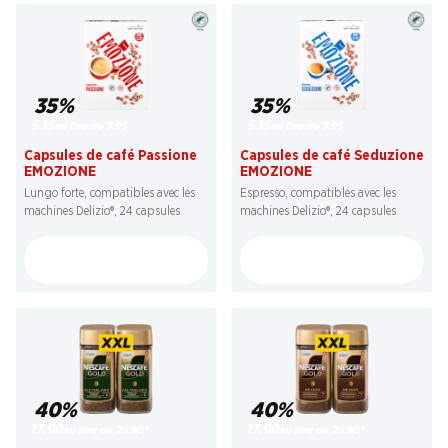
35%
35%
5.15
5.15
au lieu de 7.95
au lieu de 7.95
Capsules de café Passione
Capsules de café Seduzione
EMOZIONE
EMOZIONE
Lungo forte, compatibles avec les
Espresso, compatibles avec les
machines Delizio®, 24 capsules
machines Delizio®, 24 capsules
40%
40%
17.90
17.90
au lieu de 29.90
*
au lieu de 29.90
*