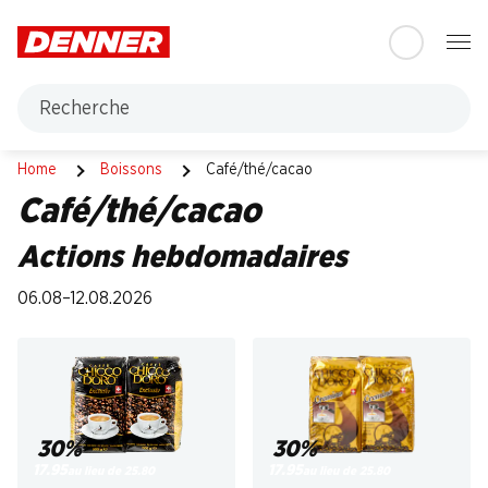
Table Of Content
Aller au contenu principal
Aller à la table des matières
Aller au menu principal
Recherche
Café/thé/cacao
Home
Boissons
Café/thé/cacao
Café/thé/cacao
Actions hebdomadaires
06.08–12.08.2026
30%
30%
17.95
17.95
au lieu de 25.80
au lieu de 25.80