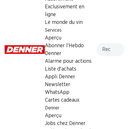
Exclusivement en
Services
Succursales
ligne
Aperçu
Localisateur de succursales
Le monde du vin
Abonner l'Hebdo Denner
Nouveaux sites
Services
Alarme pour actions
Aperçu
Liste d'achats
Recherche
Abonner l'Hebdo
Appli Denner
Denner
Newsletter
Alarme pour actions
WhatsApp
Liste d'achats
Cartes cadeaux
Appli Denner
Newsletter
À propos de Denner
Aide et contact
WhatsApp
Aperçu
Cartes cadeaux
FAQ
Jobs chez Denner
Denner
Formulaire de contact
Aperçu
Indépendant grâce à Denner
Service à la clientèle
Jobs chez Denner
Durabilité
Conditions de livraison