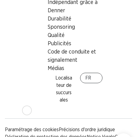
Indépendant grâce à
Sponsoring
Denner
Qualité
Durabilité
Publicités
Sponsoring
Code de conduite et
signalement
Qualité
Publicités
Médias
Code de conduite et
signalement
Appli Denner
Médias
Localisa
FR
teur de
succurs
Médias sociaux
ales
facebook
instagram
youtube
linkedin
tiktok
Paramétrage des cookies
Précisions d'ordre juridique