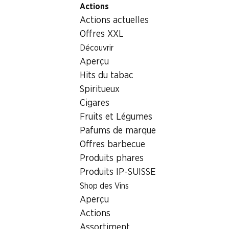
Actions
Table Of Content
Home
Non alimentaire
Autres
Aller au contenu principal
Aller à la table des matières
Aller au menu principal
Actions actuelles
Autres
Offres XXL
Découvrir
Autres
Oups, aucun produit trouvé avec les critères définis...
Aperçu
Hits du tabac
Réinitialiser les filtres
Spiritueux
Cigares
Fruits et Légumes
Pafums de marque
Newsletter
Offres barbecue
Produits phares
Restez au courant grâce à la newsletter Denner. Inscrivez-
Produits IP-SUISSE
vous maintenant!
Shop des Vins
Adresse e-mail
Aperçu
s’inscrire
Actions
Assortiment