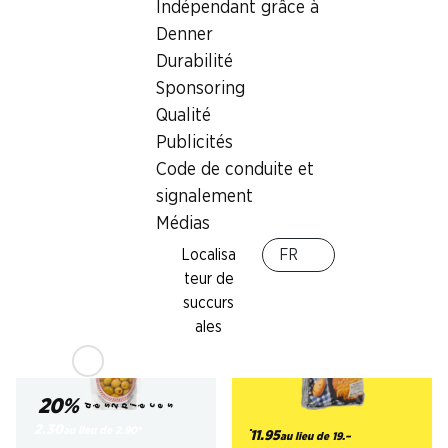
Indépendant grâce à
Denner
Durabilité
20%
20%
dès 2 pièces
dès 2 pièces
Sponsoring
2.15
au lieu de 2.70
*
3.–
au lieu de 3.80
*
Qualité
Olives noires espagnoles
Olives Kalamata Dumet
Publicités
Dumet
mûries sur l’arbre, 200 g
dénoyautées, 150 g
Code de conduite et
signalement
Médias
* Non cumulable avec d’autres
Localisa
* Non cumulable avec d’autres
FR
bons et rabais spéciaux.
bons et rabais spéciaux.
teur de
succurs
ales
20%
37%
dès 2 pièces
2.30
au lieu de 2.90
*
11.95
au lieu de 19.–