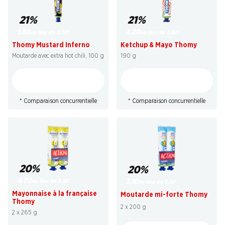
21%
21%
1.80
2.20
au lieu de 2.30
*
au lieu de 2.80
*
Thomy Mustard Inferno
Ketchup & Mayo Thomy
Moutarde avec extra hot chili, 100 g
190 g
* Comparaison concurrentielle
* Comparaison concurrentielle
20%
20%
4.70
au lieu de 5.90
3.10
au lieu de 3.90
Mayonnaise à la française
Moutarde mi-forte Thomy
Thomy
2 x 200 g
2 x 265 g