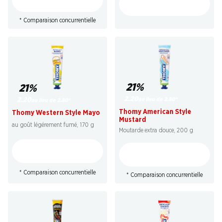
* Comparaison concurrentielle
21%
21%
2.20
au lieu de 2.80
*
2.20
au lieu de 2.80
*
Thomy American Style
Thomy Western Style Mayo
Mustard
au goût légérement fumé, 170 g
Moutarde extra douce, 200 g
* Comparaison concurrentielle
* Comparaison concurrentielle