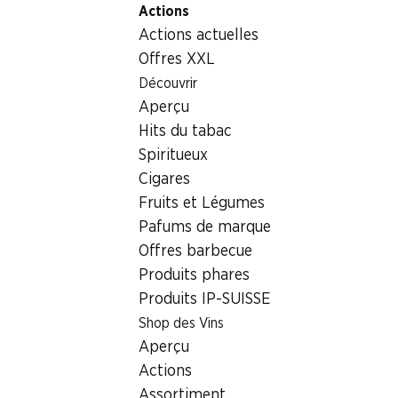
Actions
Table Of Content
Home
Aliments
Autres
Aller au contenu principal
Aller à la table des matières
Aller au menu principal
Actions actuelles
Autres
Offres XXL
Actions hebdomadaires
Découvrir
Autres
Aperçu
06.08–12.08.2026
Hits du tabac
Spiritueux
Cigares
Fruits et Légumes
Pafums de marque
Offres barbecue
SPECIAL
Produits phares
4.95
20% a partir de 2 pièces
Produits IP-SUISSE
sur toutes les céréales
Cœurs d’artichauts
Kellogg's en emballage
Agrimonti
Shop des Vins
individuel*
Aperçu
Également sur les prix
en morceaux, marinés, 600 g
promotionnels!
Actions
Assortiment