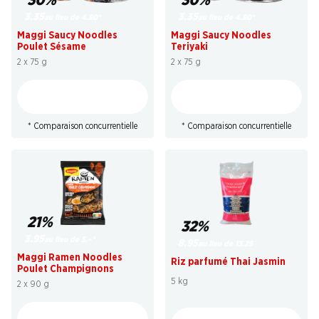
30%
30%
3.35
3.35
au lieu de 4.80
*
au lieu de 4.80
*
Maggi Saucy Noodles
Maggi Saucy Noodles
Poulet Sésame
Teriyaki
2 x 75 g
2 x 75 g
* Comparaison concurrentielle
* Comparaison concurrentielle
21%
32%
3.95
au lieu de 5.–
*
8.95
au lieu de 13.25
Maggi Ramen Noodles
Riz parfumé Thai Jasmin
Poulet Champignons
5 kg
2 x 90 g