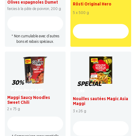
Olives espagnoles Dumet
Rösti Original Hero
farcies à la pâte de poivron, 200 g
5 x 500 g
* Non cumulable avec d’autres
bons et rabais spéciaux.
30%
SPECIAL
3.35
au lieu de 4.80
*
5.95
Maggi Saucy Noodles
Nouilles sautées Magic Asia
Sweet Chili
Maggi
2 x 75 g
3 x 26 g