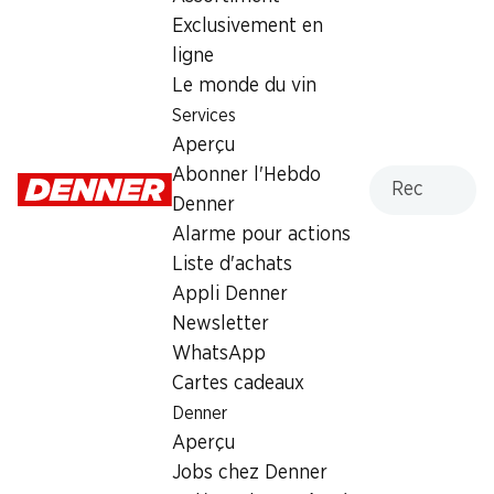
Exclusivement en
ligne
* Également sur les prix
promotionnels! Non cumulable
Le monde du vin
avec d’autres bons et rabais
spéciaux.
Services
Aperçu
Recherche
Abonner l'Hebdo
Denner
Alarme pour actions
38%
20%
Liste d'achats
6.95
au lieu de 11.30
9.50
Appli Denner
au lieu de 11.90
Riz long grain Ben’s
Huile d’arachide Denner
Newsletter
Original
2 litres
WhatsApp
2 x 1 kg
Cartes cadeaux
Denner
Aperçu
Jobs chez Denner