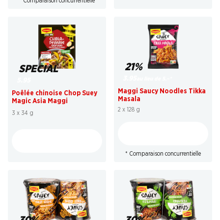
* Comparaison concurrentielle
21%
SPECIAL
3.95
au lieu de 5.–
*
5.95
Maggi Saucy Noodles Tikka
Poêlée chinoise Chop Suey
Masala
Magic Asia Maggi
2 x 128 g
3 x 34 g
* Comparaison concurrentielle