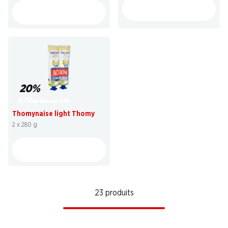
20%
4.70
au lieu de 5.90
Thomynaise light Thomy
2 x 280 g
23 produits