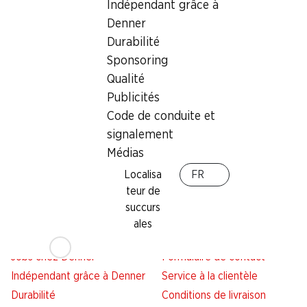
Indépendant grâce à
Denner
Services
Succursales
Durabilité
Aperçu
Localisateur de succursales
Sponsoring
Abonner l'Hebdo Denner
Nouveaux sites
Qualité
Alarme pour actions
Publicités
Liste d'achats
Code de conduite et
Appli Denner
signalement
Newsletter
Médias
WhatsApp
Localisa
FR
Cartes cadeaux
teur de
succurs
À propos de Denner
Aide et contact
ales
Aperçu
FAQ
Jobs chez Denner
Formulaire de contact
Indépendant grâce à Denner
Service à la clientèle
Durabilité
Conditions de livraison