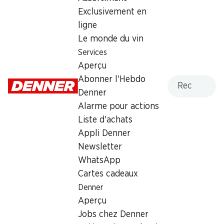
26.95
Exclusivement en
ligne
Le monde du vin
Services
Aperçu
Recherche
Abonner l'Hebdo
Numéro d'article
1027544
Denner
Alarme pour actions
Liste d'achats
Appli Denner
Newsletter
Newsletter
Restez au courant grâce à la newsletter Denner. Inscrivez-
WhatsApp
vous maintenant!
Cartes cadeaux
Denner
Adresse e-mail
s’inscrire
Aperçu
Jobs chez Denner