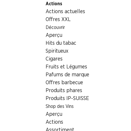
Actions
Table Of Content
Home
Boissons
Autres
Absolut Vodka Raspberri
Aller au contenu principal
Aller à la table des matières
Aller au menu principal
Actions actuelles
Offres XXL
Découvrir
Aperçu
Hits du tabac
Spiritueux
Cigares
Fruits et Légumes
Pafums de marque
Offres barbecue
Produits phares
Produits IP-SUISSE
Absolut Vodka Raspberri
Shop des Vins
Aperçu
38% vol., 70 cl
Actions
Assortiment