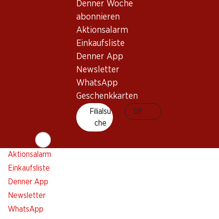
Denner Woche
Newsletter
abonnieren
Bleiben Sie mit dem Denner Newsletter immer auf dem
Aktionsalarm
neusten Stand. Melden Sie sich jetzt an!
Einkaufsliste
Denner App
E-Mail Adresse
Jetzt anmelden
Newsletter
WhatsApp
Geschenkkarten
Filialsu
DE
Services
Filialen
che
Übersicht
Filialsuche
Denner Woche abonnieren
Neue Standorte
Aktionsalarm
Einkaufsliste
Denner App
Newsletter
WhatsApp