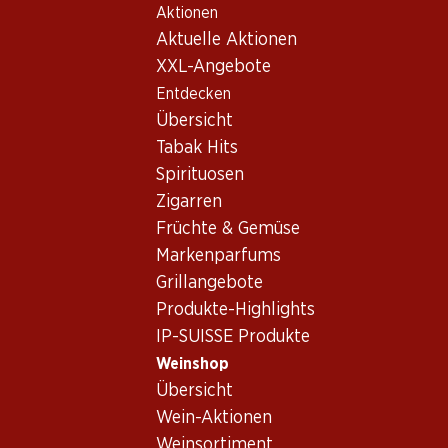
Aktionen
Table Of Content
Home
Weinshop
Wein Sortiment
Zum Hauptinhalt springen
Zum Inhaltsverzeichnis springen
Zum Hauptmenü springen
Aktuelle Aktionen
Weisswein - Südafrika
XXL-Angebote
Entdecken
Südafrika
Weisswein
Übersicht
Tabak Hits
Spirituosen
59.70
21.–
Zigarren
Flasche: 9.95
Flasche: 3.50
Früchte & Gemüse
Boschendal Chardonnay
Zonnewyn Chenin Blanc
Sommelier Selection
Markenparfums
2025
2024
(65)
Grillangebote
(17)
Produkte-Highlights
IP-SUISSE Produkte
Weinshop
Übersicht
Wein-Aktionen
Weinsortiment