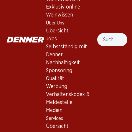
Exklusiv online
Weinwissen
23.70
23.40
Flasche: 3.95
Flasche: 1.95
Über Uns
Zonneberg Sauvignon Blanc
Divine Hope Chenin Blanc
Übersicht
Western Cape PET
2025
Suche
Jobs
(52)
Selbstständig mit
Denner
Nachhaltigkeit
Sponsoring
Qualität
4 Produkten
Werbung
Verhaltenskodex &
Meldestelle
Nach Oben
Medien
Services
Übersicht