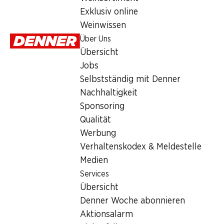
4.75
Exklusiv online
Weinwissen
Über Uns
Übersicht
Jobs
Selbstständig mit Denner
Artikelnummer
463365
Nachhaltigkeit
Sponsoring
Qualität
Werbung
Newsletter
Verhaltenskodex & Meldestelle
Bleiben Sie mit dem Denner Newsletter immer auf dem neusten
Medien
Services
E-Mail Adresse
Übersicht
Denner Woche abonnieren
Aktionsalarm