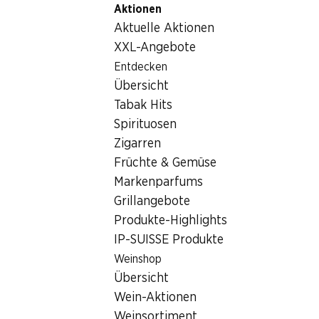
Aktionen
Table Of Content
Home
Nicht-Lebensmittel
Sonstiges
Winston Katze
Zum Hauptinhalt springen
Zum Inhaltsverzeichnis springen
Zum Hauptmenü springen
Aktuelle Aktionen
XXL-Angebote
Entdecken
Übersicht
Tabak Hits
Spirituosen
Zigarren
Früchte & Gemüse
Markenparfums
Grillangebote
Produkte-Highlights
IP-SUISSE Produkte
Winston Katzenstreu Hygiene
Weinshop
Übersicht
10 Liter
Wein-Aktionen
Weinsortiment