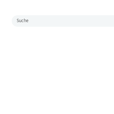
Suche
 Stand. Melden Sie sich jetzt an!