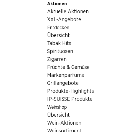
Aktionen
Table Of Content
Home
Lebensmittel
Früchte und Gemüse
Mmmh Sal
Zum Hauptinhalt springen
Zum Inhaltsverzeichnis springen
Zum Hauptmenü springen
Aktuelle Aktionen
XXL-Angebote
Entdecken
Übersicht
Tabak Hits
Spirituosen
Zigarren
Früchte & Gemüse
Markenparfums
Grillangebote
Produkte-Highlights
IP-SUISSE Produkte
Mmmh Salanova rot
Weinshop
Übersicht
servierfertig, Herkunft siehe Verpackung, 160 g
Wein-Aktionen
Weinsortiment