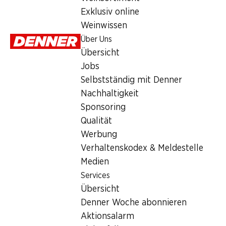
1.80
Exklusiv online
Weinwissen
Über Uns
Übersicht
Jobs
Selbstständig mit Denner
Artikelnummer
1101111
Nachhaltigkeit
Sponsoring
Qualität
Was andere Kunden kaufen
Werbung
Verhaltenskodex & Meldestelle
Medien
Services
Übersicht
34%
30%
36%
Denner Woche abonnieren
–.99
statt 1.50
2.90
2.50
statt 4.15
statt 3.95
Aktionsalarm
Mmmh Mischsalat
IP-SUISSE Zucchetti
Trauben weis