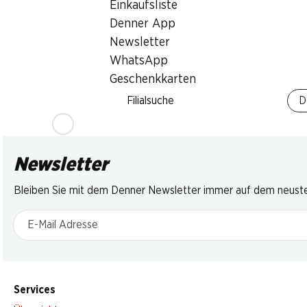
Rustico
Einkaufsliste
ca. 500 g, per kg
Italien, per kg
servierfertig, Herkunft
Denner App
siehe Verpackung, 200 g
Newsletter
WhatsApp
Geschenkkarten
Filialsuche
D
Newsletter
Bleiben Sie mit dem Denner Newsletter immer auf dem neusten
E-Mail Adresse
Services