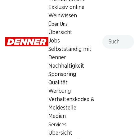
Exklusiv online
4.95
Weinwissen
Über Uns
Übersicht
Suche
Jobs
Selbstständig mit
Labels und Auszeichnungen
Denner
Artikelnummer
1002920
Nachhaltigkeit
Sponsoring
Qualität
Was andere Kunden kaufen
Werbung
Verhaltenskodex &
Meldestelle
Medien
Services
Übersicht
½ PREIS
29%