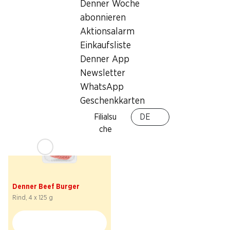
Denner Woche
2.95
statt 5.99
*
6.95
statt 9.90
abonnieren
Black Angus
Ferrarini Prosciutto cotto
Rindsentrecôte
Aktionsalarm
Schwein, geschnitten, Italien, 2 x
am Stück, Uruguay, ca. 800 g, per
100 g
Einkaufsliste
100 g
Denner App
Newsletter
WhatsApp
* Konkurrenzvergleich
Geschenkkarten
Filialsu
DE
che
41%
7.50
statt 12.90
*
Denner Beef Burger
Rind, 4 x 125 g