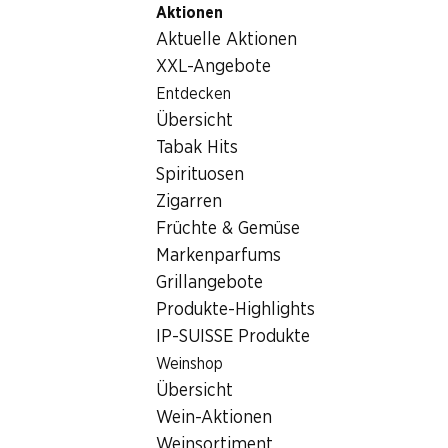
Aktionen
Table Of Content
Home
Lebensmittel
Fleisch/Wurst/Fisch
Zum Hauptinhalt springen
Zum Inhaltsverzeichnis springen
Zum Hauptmenü springen
Aktuelle Aktionen
IP-SUISSE Edelschinken
XXL-Angebote
Entdecken
Übersicht
Tabak Hits
Spirituosen
Zigarren
Früchte & Gemüse
Markenparfums
Grillangebote
Produkte-Highlights
IP-SUISSE Produkte
Weinshop
IP-SUISSE Edelschinken
Übersicht
Wein-Aktionen
geschnitten, 150 g
Weinsortiment