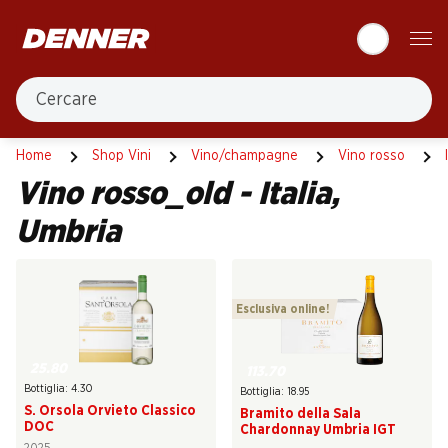
Table Of Content
Andare contenuto principale
Andare all'indice
Passare al menu principale
Cercare
Italia
Umbria
Home
Shop Vini
Vino/champagne
Vino rosso
Vino rosso_old - Italia,
Umbria
Esclusiva online!
25.80
113.70
Bottiglia: 4.30
Bottiglia: 18.95
S. Orsola Orvieto Classico
Bramito della Sala
DOC
Chardonnay Umbria IGT