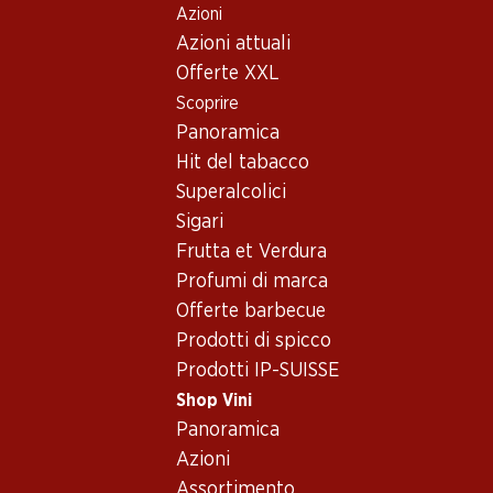
Azioni
Table Of Content
Home
Shop Vini
Vino/champagne
Vino bianco
Andare contenuto principale
Andare all'indice
Passare al menu principale
Azioni attuali
Offerte XXL
Scoprire
Panoramica
Hit del tabacco
Superalcolici
Sigari
Frutta et Verdura
Profumi di marca
Offerte barbecue
Prodotti di spicco
Prodotti IP-SUISSE
Shop Vini
Panoramica
4.5
(47)
Azioni
Assortimento