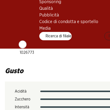
Sponsoring
1–3 anni
Qualità
Pubblicità
Temperatura di beva
Codice di condotta e sportello
8–10 °C
Media
Impronta di CO2
Ricerca di filiale
7.48 kg
N. Art.
1026773
Gusto
Acidità
Zucchero
Intensità