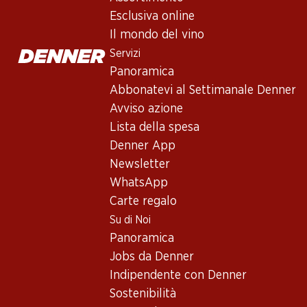
Tahuna Sauvignon Blanc
Esclusiva online
Vino bianco
,
Nuova Zelanda
,
Marlborough
Il mondo del vino
Giallo pallido con riflessi verdastri. Aromi fruttati intensi di ca
Servizi
Panoramica
Non disponibile
Abbonatevi al Settimanale Denner
Avviso azione
Lista della spesa
Denner App
Newsletter
Buono a sapersi
WhatsApp
Carte regalo
Vitigno
Su di Noi
Panoramica
Sauvignon Blanc
Jobs da Denner
Tipo di vino
Indipendente con Denner
Vino bianco
Sostenibilità
Maturità di beva