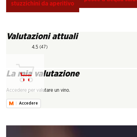
stuzzichini da aperitivo
Valutazioni attuali
4.5
(47)
La mia valutazione
Carica...
Accedere per valutare un vino.
Accedere