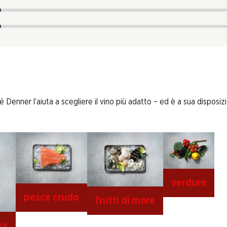
enner l’aiuta a scegliere il vino più adatto – ed è a sua disposizi
verdure
pesce crudo
frutti di mare
ta