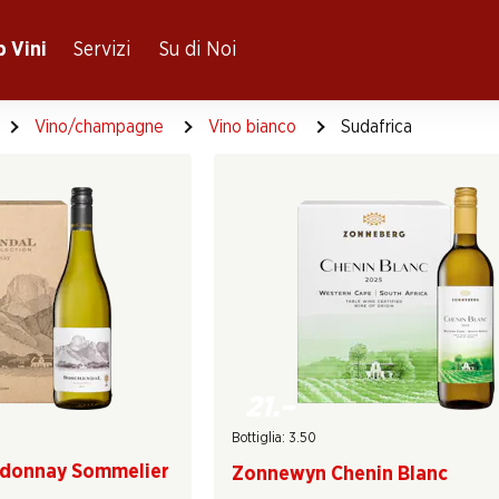
 Vini
Servizi
Su di Noi
Vino/champagne
Vino bianco
Sudafrica
21.–
Bottiglia: 3.50
rdonnay Sommelier
Zonnewyn Chenin Blanc