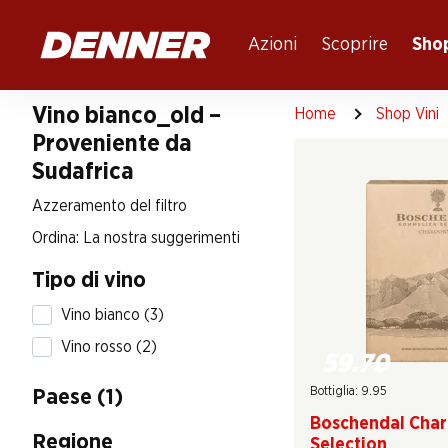
Table Of Content
Andare contenuto principale
Andare all'indice
Passare al menu principale
Azioni
Scoprire
Shop
Vino bianco_old –
Home
Shop Vini
Proveniente da
Sudafrica
Azzeramento del filtro
Ordina: La nostra suggerimenti
Tipo di vino
Vino bianco (3)
Vino rosso (2)
59.70
Bottiglia: 9.95
Paese (1)
Boschendal Cha
Regione
Selection