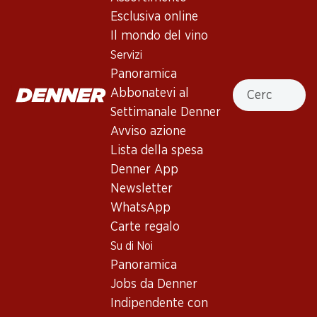
4.0
(69)
Esclusiva online
Privilegio Vino Nobile di
Il mondo del vino
Montepulciano DOCG
Servizi
Panoramica
Vino rosso
,
Italia
,
Montalcino, Toscana
, 2021
Cercare
Abbonatevi al
Rosso porpora. Profumo di ciliege nere. Leggere note di
Settimanale Denner
pepe con un lieve sentore di vaniglia. Corpo medio, ben
Avviso azione
strutturato. Aroma fruttato e persistente.
Lista della spesa
Denner App
59.70
Newsletter
WhatsApp
Prezzo unità: 9.95
Carte regalo
à 6 x 75 cl
Su di Noi
Disponibile
Panoramica
Jobs da Denner
Indipendente con