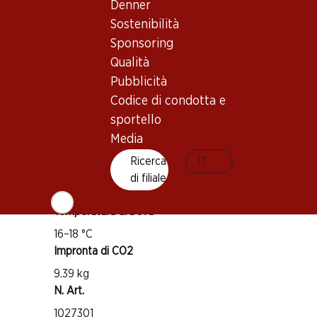
Denner
Sostenibilità
Buono a sapersi
Sponsoring
Qualità
Vitigno
Pubblicità
Canaiolo
Codice di condotta e
Tipo di vino
sportello
Vino rosso
Media
Maturità di beva
Ricerca
IT
3–7 anni
di filiale
Temperatura di beva
16–18 °C
Impronta di CO2
9.39 kg
N. Art.
1027301