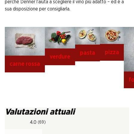
perché Denner l’aiuta a scegliere il vino più adatto – ed è a
sua disposizione per consigliarla.
pizza
pasta
verdure
carne rossa
f
Valutazioni attuali
4.0
(69)