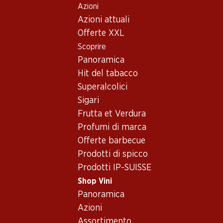
Azioni
Table Of Content
Home
Shop Vini
Vino/champagne
Vino rosso
Andare contenuto principale
Andare all'indice
Passare al menu principale
Azioni attuali
Italia
Montalcino, Toscana
Privilegio Vino Nobile di Montepulciano DOCG
Offerte XXL
Scoprire
Panoramica
Hit del tabacco
Superalcolici
Sigari
Frutta et Verdura
Profumi di marca
Offerte barbecue
Prodotti di spicco
Prodotti IP-SUISSE
Shop Vini
Panoramica
Fronte
Retro
Imballaggio
Azioni
Assortimento