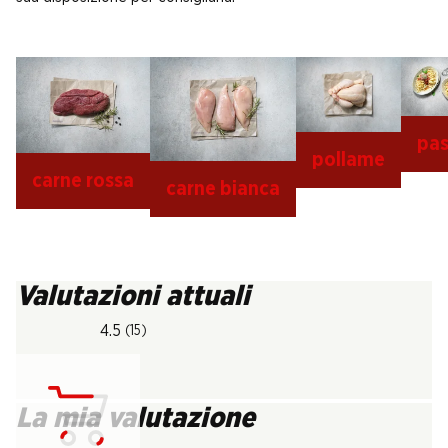
pas
pollame
carne rossa
carne bianca
Valutazioni attuali
4.5
(15)
La mia valutazione