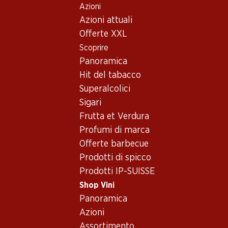
Azioni
Table Of Content
Home
Shop Vini
Vino/champagne
Vino rosso
Andare contenuto principale
Andare all'indice
Passare al menu principale
Azioni attuali
Italia
Abruzzo
Montepulciano d’Abruzzo DOC
Offerte XXL
Scoprire
Panoramica
Hit del tabacco
Superalcolici
Sigari
Frutta et Verdura
Profumi di marca
Offerte barbecue
Prodotti di spicco
Prodotti IP-SUISSE
Shop Vini
Fronte
Retro
Imballaggio
Panoramica
Azioni
4.5
(15)
Assortimento