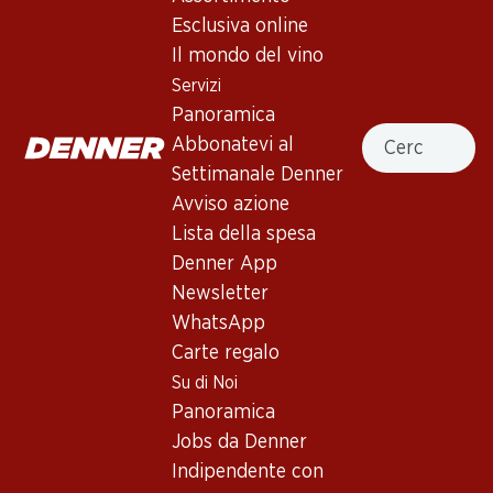
Montepulciano d’Abruzzo DOC
Esclusiva online
Il mondo del vino
Vino rosso
,
Italia
,
Abruzzo
, 2024
Servizi
Rosso rubino carico. Profumo di bacche nere. Attacco
Panoramica
Cercare
morbido, corpo fruttato e ben strutturato. Finale
Abbonatevi al
mediamente lungo.
Settimanale Denner
Avviso azione
13.50
Lista della spesa
Denner App
Prezzo unità: 2.25
Newsletter
à 6 x 50 cl
Bottiglia piccola : 50 cl
WhatsApp
Carte regalo
Disponibile
Su di Noi
Panoramica
Jobs da Denner
Indipendente con