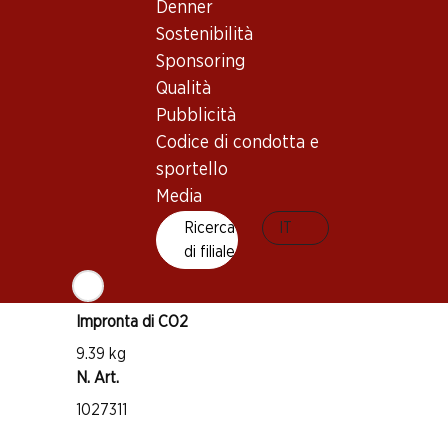
Denner
Buono a sapersi
Sostenibilità
Sponsoring
Vitigno
Qualità
Montepulciano
Pubblicità
Tipo di vino
Codice di condotta e
Vino rosso
sportello
Maturità di beva
Media
1–2 anni
Ricerca
IT
di filiale
Temperatura di beva
15–17 °C
Impronta di CO2
9.39 kg
N. Art.
1027311