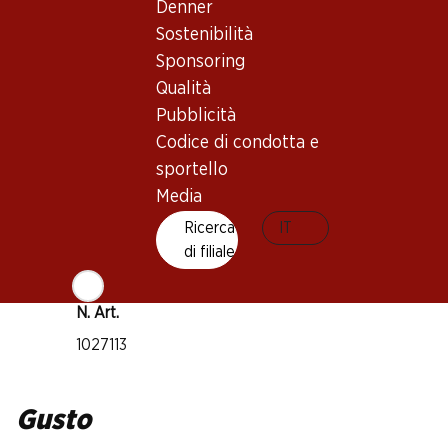
Tempranillo
Denner
Sostenibilità
Graciano
Tipo di vino
Sponsoring
Qualità
Vino rosso
Maturità di beva
Pubblicità
Codice di condotta e
4–7 anni
sportello
Media
Temperatura di beva
Ricerca
IT
16–18 °C
di filiale
Impronta di CO2
7 kg
N. Art.
1027113
Gusto