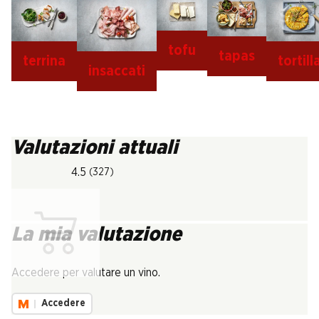
tofu
tapas
terrina
tortill
insaccati
Valutazioni attuali
4.5
(327)
La mia valutazione
Carica...
Accedere per valutare un vino.
Accedere