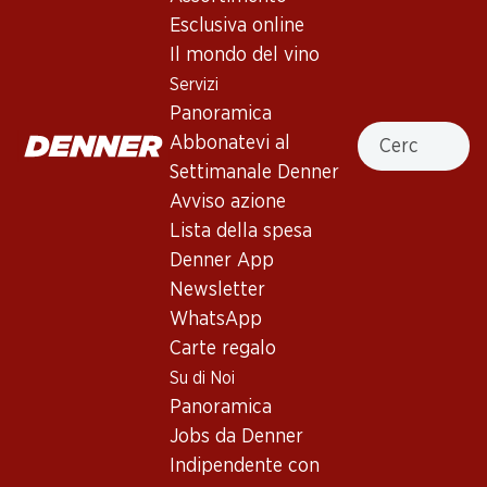
4.5
(327)
Esclusiva online
Marqués de Riscal Reserva Rioja
Il mondo del vino
DOCa
Servizi
Panoramica
Vino rosso
,
Spagna
,
Rioja
Cercare
Abbonatevi al
Rosso rubino. Aroma di frutta secca e cannella. Al palato
Settimanale Denner
risulta pieno, con una buona struttura e un finale persistente.
Avviso azione
Lista della spesa
Non disponibile
Denner App
Newsletter
WhatsApp
Carte regalo
Su di Noi
Buono a sapersi
Panoramica
Jobs da Denner
Vitigno
Indipendente con