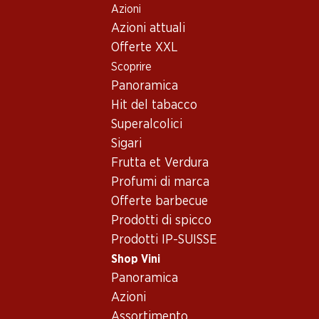
Azioni
Table Of Content
Home
Shop Vini
Vino/champagne
Vino rosso
Andare contenuto principale
Andare all'indice
Passare al menu principale
Azioni attuali
Spagna
Rioja
Marqués de Riscal Reserva Rioja DOCa
Offerte XXL
Scoprire
Panoramica
Hit del tabacco
Superalcolici
Sigari
Frutta et Verdura
Profumi di marca
Offerte barbecue
Prodotti di spicco
Prodotti IP-SUISSE
Shop Vini
Panoramica
Fronte
Retro
Imballaggio
Azioni
Assortimento