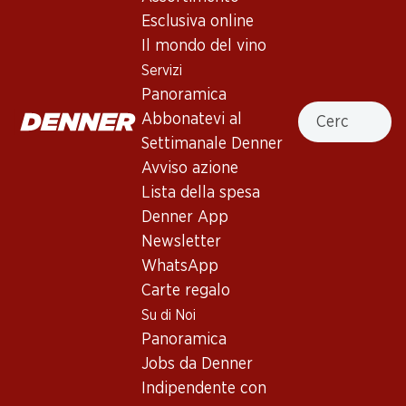
Esclusiva online
Esclusiva online!
Il mondo del vino
Servizi
173.70
Panoramica
Bottiglia: 28.95
Cercare
Abbonatevi al
Bellavista Franciacorta
Assemblage
Settimanale Denner
Avviso azione
Lista della spesa
Denner App
Newsletter
3 Prodotti
WhatsApp
Carte regalo
Su di Noi
In alto
Panoramica
Jobs da Denner
Indipendente con