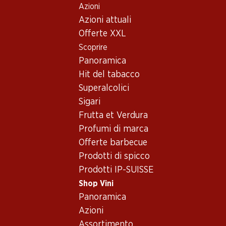
Azioni
Table Of Content
Home
Shop Vini
Vino/champagne
Spumante
Andare contenuto principale
Andare all'indice
Passare al menu principale
Azioni attuali
Italia
Lombardia
Spumante_old - Italia,
Offerte XXL
Scoprire
Lombardia
Italia
Lombardia
Panoramica
Hit del tabacco
Superalcolici
Esclusiva online!
Sigari
Frutta et Verdura
209.40
77.70
Profumi di marca
Bottiglia: 34.90
Bottiglia: 12.95
Offerte barbecue
Cà del Bosco Cuvée
Villa Annaberta Lugana
Prestige Extra Brut
DOC
Prodotti di spicco
Franciacorta DOCG
(3)
2025
Prodotti IP-SUISSE
Shop Vini
Panoramica
Azioni
Assortimento