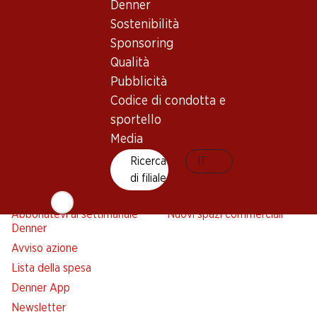
Denner
Newsletter
Sostenibilità
Sponsoring
Con la newsletter di Denner si rimane sempre aggiornati. Si
Qualità
iscriva adesso!
Pubblicità
Indirizzo e-mail
Codice di condotta e
accedere adesso
sportello
Media
Ricerca
IT
Servizi
Filiali
di filiale
Panoramica
Ricerca di filiale
Abbonatevi al settimanale
Nuovi spazi commerciali
Denner
Avviso azione
Lista della spesa
Denner App
Newsletter