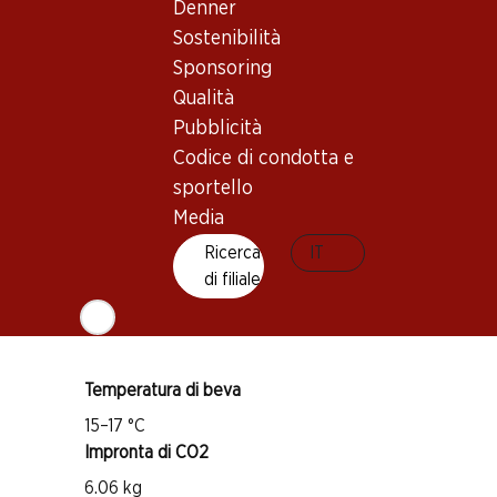
Denner
Sostenibilità
Vitigno
Sponsoring
Carignan
Qualità
Grenache
Pubblicità
Syrah
Codice di condotta e
Tipo di vino
sportello
Media
Vino rosso
Maturità di beva
Ricerca
IT
di filiale
2–10 anni
Bio
Temperatura di beva
15–17 °C
Impronta di CO2
6.06 kg