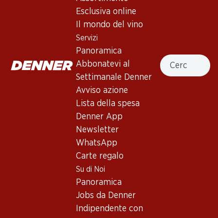
Esclusiva online
Gérard Bertrand Bio Domaine de
Il mondo del vino
Villemajou Corbières Boutenac
Servizi
AOP
Panoramica
Cercare
Abbonatevi al
Vino rosso
,
Francia
,
Narbona
Settimanale Denner
Rosso granata scuro e denso. Al naso aromi complessi di
Avviso azione
frutta candita e spezie dolci, con note di cuoio e caffè. Al
Lista della spesa
palato è rotondo e morbido, con bei tannini ed eccellente
Denner App
lunghezza.
Newsletter
WhatsApp
Non disponibile
Carte regalo
Su di Noi
Panoramica
Jobs da Denner
Indipendente con
Buono a sapersi