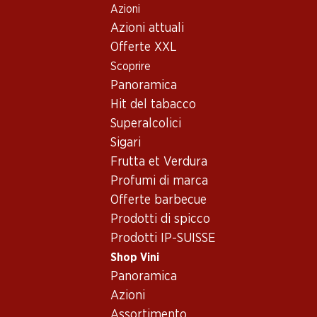
Azioni
Table Of Content
Home
Shop Vini
Vino/champagne
Vino rosso
Andare contenuto principale
Andare all'indice
Passare al menu principale
Azioni attuali
Francia
Narbona
Gérard Bertrand Bio Domaine de Villemajou Corbières
Offerte XXL
Boutenac AOP
Scoprire
Panoramica
Hit del tabacco
Superalcolici
Sigari
Frutta et Verdura
Profumi di marca
Offerte barbecue
Prodotti di spicco
Prodotti IP-SUISSE
Shop Vini
Panoramica
Azioni
Fronte
Retro
Imballaggio
Assortimento