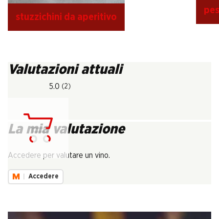
pes
stuzzichini da aperitivo
Valutazioni attuali
5.0
(2)
La mia valutazione
Carica...
Accedere per valutare un vino.
Accedere