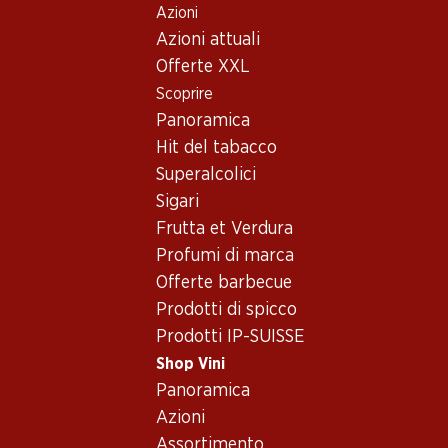
Azioni
Table Of Content
Home
Shop Vini
Vino/champagne
Spumante
Andare contenuto principale
Andare all'indice
Passare al menu principale
Azioni attuali
Francia
Champagne
Dom Pérignon Vintage Brut
Offerte XXL
Esclusiva online!
Scoprire
Panoramica
Hit del tabacco
Superalcolici
Sigari
Frutta et Verdura
Profumi di marca
Offerte barbecue
Prodotti di spicco
Prodotti IP-SUISSE
Shop Vini
Fronte
Retro
Panoramica
Azioni
5.0
(2)
Assortimento