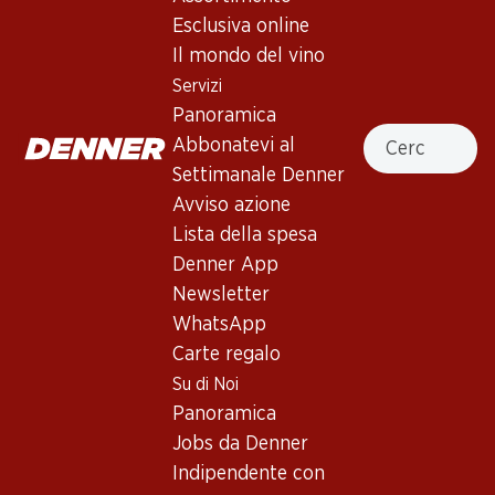
Dom Pérignon Vintage Brut
Esclusiva online
Il mondo del vino
Spumante
,
Francia
,
Champagne
, 2013
Servizi
Giallo oro pallido. Aromi complessi di frutta candita, agrumi,
Panoramica
Cercare
note floreali, un tocco di lievito e brioche. Perlage finissimo al
Abbonatevi al
palato, con acidità equilibrata e un finale molto lungo.
Settimanale Denner
Avviso azione
1139.70
Lista della spesa
Denner App
Prezzo unità: 189.95
Newsletter
à 6 x 75 cl
WhatsApp
Disponibile
Carte regalo
Su di Noi
Panoramica
Jobs da Denner
Indipendente con
Buono a sapersi