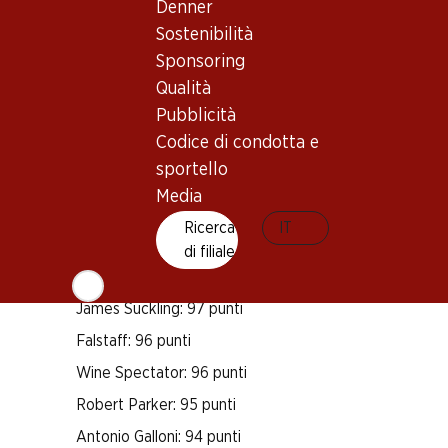
Denner
Sostenibilità
Vitigno
Sponsoring
Pinot Noir
Qualità
Chardonnay
Pubblicità
Tipo di vino
Codice di condotta e
Spumante
sportello
Maturità di beva
Media
10–20 anni
Ricerca
IT
di filiale
Riconoscimenti
James Suckling: 97 punti
Falstaff: 96 punti
Wine Spectator: 96 punti
Robert Parker: 95 punti
Antonio Galloni: 94 punti