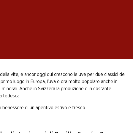
radevolmente effervescente, rinfrescante ed esotico -
Il gusto fresco e aromatico di questa varietà di vino bianco
raramente l'uva viene affinata in barrique. L’affinamento in
ella vite, e ancor oggi qui crescono le uve per due classici del
n primo luogo in Europa, l'uva è ora molto popolare anche in
ni minerali. Anche in Svizzera la produzione è in costante
ra tedesca.
i benessere di un aperitivo estivo e fresco.