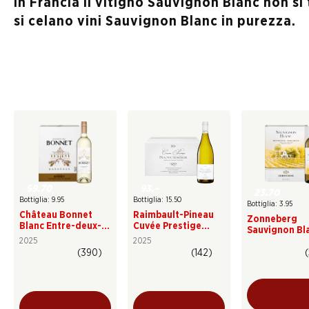
In Francia il vitigno Sauvignon Blanc non si
si celano vini Sauvignon Blanc in purezza.
59.70
93.–
23.70
Bottiglia: 9.95
Bottiglia: 15.50
Bottiglia: 3.95
Château Bonnet
Raimbault-Pineau
Zonneberg
Blanc Entre-deux-
Cuvée Prestige
Sauvignon Bl
Mers AOC
Sancerre AOC
2025
2025
(390)
(142)