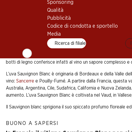
Sponsoring
Qualità
Pubblicità
Cosa c'è di meglio di un bel bicchiere di vino bianco
si presta senza alcun dubbio a questa occasione. Il n
Codice di condotta e sportello
Media
Ricerca di filiale
Il Sauvignon Blanc - chiamato anche Blanc Fumé, Sauvignon Jaun
secco, la cui acidità accentuata proviene dall'acciaio inossidab
botti di legno conferisce infatti al vino un sapore complesso e
L’uva Sauvignon Blanc è originaria di Bordeaux e della Valle del
vino:
Sancerre
e Pouilly-Fumé. A partire dalla Francia, questa v
Australia, Argentina, Cile, Sudafrica, California e Nuova Zelanda
aumento. L’uva Sauvignon Blanc è coltivata nel Vaud, in Vallese
Il Sauvignon blanc sprigiona il suo spiccato profumo floreale ed
BUONO A SAPERSI