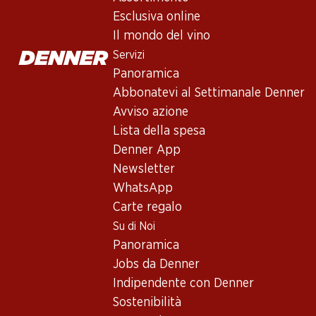
Esclusiva online
Il mondo del vino
Servizi
Panoramica
Abbonatevi al Settimanale Denner
Avviso azione
Lista della spesa
Denner App
Newsletter
WhatsApp
Carte regalo
Su di Noi
Panoramica
Jobs da Denner
Indipendente con Denner
Sauvignon Blanc - la star di
Sostenibilità