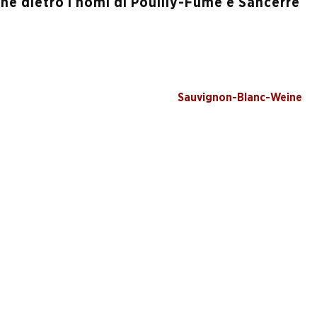
 che dietro i nomi di Pouilly-Fumé e Sancerre
Sauvignon-Blanc-Weine