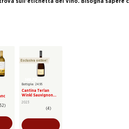
 trova sull'etichetta del vino. Bisogna sapere
Esclusiva online!
149.70
Bottiglia: 24.95
Cantina Terlan
Winkl Sauvignon
anc
Blanc Alto Adige
2023
DOC
(52)
(4)