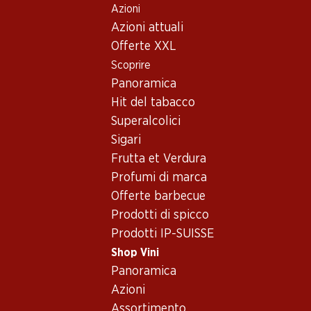
Azioni
Table Of Content
Home
Shop Vini
Conoscenza dei vini
Vitigni
S
Andare contenuto principale
Andare all'indice
Passare al menu principale
Azioni attuali
Offerte XXL
Scoprire
Panoramica
Hit del tabacco
Superalcolici
Sigari
Frutta et Verdura
Profumi di marca
Offerte barbecue
Prodotti di spicco
Prodotti IP-SUISSE
Shop Vini
Panoramica
Azioni
Assortimento