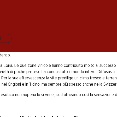
 in una tiepida serata d'estate? Il Sauvignon Blanc - g
ettare semplice e perfetto per ogni aperitivo.
IT
e o Moscato-Silvaner - è un incrocio tra Traminer e Chenin Blanc. 
ile, sembra invitare a gran voce a un veloce consumo del vino. Solo 
 denso.
la Loira. Le due zone vinicole hanno contribuito molto al successo d
arietà di poche pretese ha conquistato il mondo intero. Diffusasi i
. Per la sua effervescenza la vite predilige un clima fresco e terre
, nei Grigioni e in Ticino, ma sempre più spesso anche nella Svizze
 esotico non appena lo si versa, sottolineando così la sensazione d