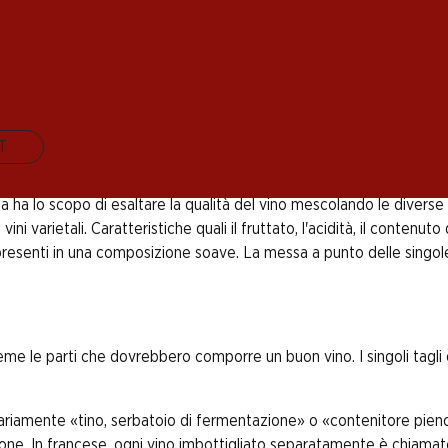
ge», il quale designa in campo artistico una tecnica c
frammenti gioca un ruolo fondamentale, meno importante
la di combinare diversi vitigni in una composizione che 
IT
osa ha lo scopo di esaltare la qualità del vino mescolando le diverse
ni varietali. Caratteristiche quali il fruttato, l'acidità, il contenuto
resenti in una composizione soave. La messa a punto delle singole
me le parti che dovrebbero comporre un buon vino. I singoli tagli 
ariamente «tino, serbatoio di fermentazione» o «contenitore pieno»
ione. In francese, ogni vino imbottigliato separatamente è chiamat