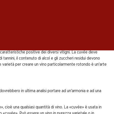
on la quale una composizione estetica nasce
 è la valutazione dei singoli componenti. In campo
sia convincente nella sua interezza. Il prodotto
 caratteristiche positive dei diversi vitigni. La cuvée deve
 di tannini, il contenuto di alcol e gli zuccheri residui devono
 varietà per creare un vino particolarmente rotondo è un'arte
dovrebbero in ultima analisi portare ad un'armonia e ad una
, cioè una qualsiasi quantità di vino. La «cuvée» è usata in
o «cuvée». Può essere un vino in purezza varietale o in