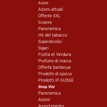
Azioni
Table Of Content
Home
Shop Vini
Conoscenza dei vini
Tipi di vino
Andare contenuto principale
Andare all'indice
Passare al menu principale
Azioni attuali
Offerte XXL
Scoprire
Panoramica
Hit del tabacco
Superalcolici
Sigari
Frutta et Verdura
Profumi di marca
Offerte barbecue
Prodotti di spicco
Prodotti IP-SUISSE
Shop Vini
Panoramica
Azioni
Assortimento