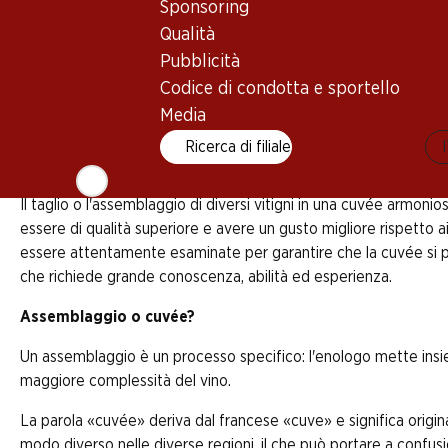
Sponsoring
Qualità
Pubblicità
La parola trova la sua origine nel termine «assembla
dall’unione di singoli elementi. L'interazione dei 
Codice di condotta e sportello
enologico è simile: la sfida nell'assemblaggio è quel
Media
finale che ne risulta si chiama cuvée.
Ricerca di filiale
Il taglio o l'assemblaggio di diversi vitigni in una cuvée armoni
essere di qualità superiore e avere un gusto migliore rispetto ai vi
essere attentamente esaminate per garantire che la cuvée si p
che richiede grande conoscenza, abilità ed esperienza.
Assemblaggio o cuvée?
Un assemblaggio è un processo specifico: l'enologo mette insie
maggiore complessità del vino.
La parola «cuvée» deriva dal francese «cuve» e significa origin
modo diverso nelle diverse regioni, il che può portare a confus