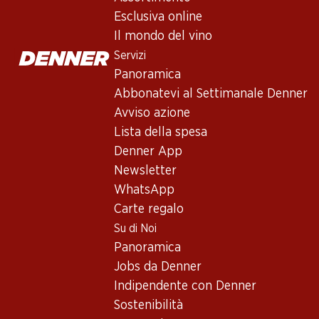
Esclusiva online
Il mondo del vino
Servizi
Panoramica
Abbonatevi al Settimanale Denner
Avviso azione
Lista della spesa
Denner App
Newsletter
WhatsApp
Carte regalo
Su di Noi
Panoramica
Jobs da Denner
Indipendente con Denner
L’Assemblaggio - la miscela 
Sostenibilità