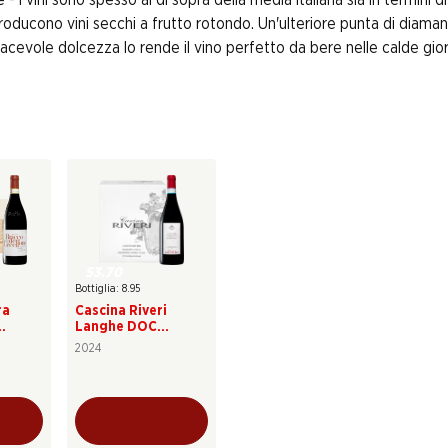
producono vini secchi a frutto rotondo. Un'ulteriore punta di diama
acevole dolcezza lo rende il vino perfetto da bere nelle calde giorn
53.70
Bottiglia: 8.95
ra
Cascina Riveri
Langhe DOC
OCG
Nebbiolo
2024