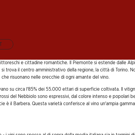
e è da secoli una priorità. Oltre alle innumerevoli speci
ni eccezionali di altissima qualità, difficilmente reperi
oscato.
IT
va nelle immediate vicinanze della Svizzera. La regione è difficile d
i pittoreschi e cittadine romantiche. Il Piemonte si estende dalle A
i trova il centro amministrativo della regione, la città di Torino. No
che risuonano nelle orecchie di ogni amante del vino.
ovano su circa l'85% dei 55.000 ettari di superficie coltivata. Il vit
ssi del Nebbiolo sono espressivi, dal colore intenso e popolari ben 
ficie è il Barbera. Questa varietà conferisce al vino un'ampia gamma
 i vini sono spesso al di sopra della media italiana sia in termini d