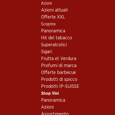
Azioni
Table Of Content
Home
Shop Vini
Conoscenza dei vini
Paesi e region
Andare contenuto principale
Andare all'indice
Passare al menu principale
Azioni attuali
Offerte XXL
Scoprire
Panoramica
Hit del tabacco
Superalcolici
Sigari
Frutta et Verdura
Profumi di marca
Offerte barbecue
Prodotti di spicco
Prodotti IP-SUISSE
Shop Vini
Panoramica
Azioni
Assortimento