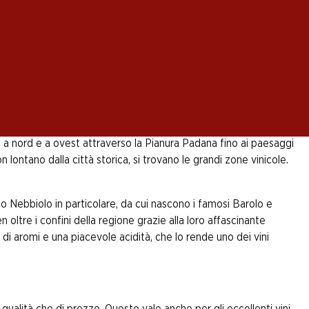
alità regionali, anche la viticoltura ha una lunga
bili altrove in Italia. Incomparabile è anche
a superare in fatto di varietà enologico-culinarie e delizia sia
lpi a nord e a ovest attraverso la Pianura Padana fino ai paesaggi
n lontano dalla città storica, si trovano le grandi zone vinicole.
igno Nebbiolo in particolare, da cui nascono i famosi Barolo e
oltre i confini della regione grazie alla loro affascinante
 di aromi e una piacevole acidità, che lo rende uno dei vini
i qualità che di prezzo. Questo vale anche per gli eccellenti vini