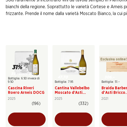
bianchi della regione. Soprattutto le varietà Cortese e Arneis 
frizzante. Prende il nome dalla varietà Moscato Bianco, la cui pi
Esclusiva online!
31%
39.–
invece di 57.–
47.70
306.–
Bottiglia: 6.50 invece di
9.50
Bottiglia: 7.95
Bottiglia: 51.–
Cascina Riveri
Cantina Vallebelbo
Braida Barbe
Roero Arneis DOCG
Moscato d’Asti
d'Asti Bricco
DOCG
Uccellone D
2025
2025
2021
(196)
(332)