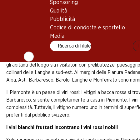
Sponsoring
Qualità
Pubblicità
Tartufi, vermouth e vino rosso - in Piemonte il piacer
tradizione. I viticoltori piemontesi oggi producono vi
Codice di condotta e sportello
l’effervescente fiore all’occhiello della regione: il M
Media
Ricerca di filiale
La regione più grande del continente italiano, il Piemonte, si tro
gli abitanti del luogo sia i visitatori con prelibatezze, paesagg
collinari delle Langhe a sud-est. Ai margini della Pianura Padana s
Alba, Asti, Barbaresco, Barolo, Langhe e Monferrato sono nomi 
Il Piemonte è un paese di vini rossi: i vitigni a bacca rossa si tr
Barbaresco, si sente completamente a casa in Piemonte. I vini ro
complessità. Tuttavia, il vitigno numero uno in termini di super
preferiti dal pubblico svizzero.
I vini bianchi fruttati incontrano i vini rossi nobili
Solo raramente si incontrano vini da tavola semplici in Piemonte -