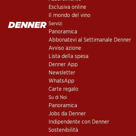
Esclusiva online
Il mondo del vino
Servizi
Panoramica
Abbonatevi al Settimanale Denner
Avviso azione
Lista della spesa
Denner App
Newsletter
WhatsApp
Carte regalo
Su di Noi
Panoramica
Jobs da Denner
Indipendente con Denner
Piemonte - dove il piacere d
Sostenibilità