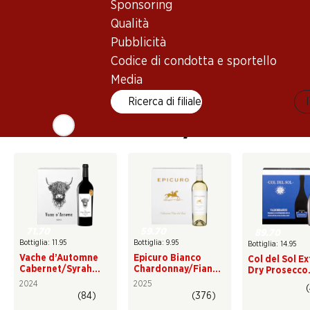
Sponsoring
Qualità
Pubblicità
Cerchi un vino che si abbini con tutto? I nostri vini
successo. Grazie ai loro aromi versatili, si accompagn
Codice di condotta e sportello
Un must per ogni collezione: vini semplici, di alta qu
Media
Ricerca di filiale
I nostri vini a tutto pasto
71.70
59.70
89.70
Bottiglia: 11.95
Bottiglia: 9.95
Bottiglia: 14.95
Vache d’Automne
Epicuro Bianco
Col del Sol Ex
Cabernet/Syrah
Chardonnay/Fiano
Dry Prosecco
Pays d’Oc IGP
Puglia IGP
Superiore
2024
2025
Valdobbiade
(84)
(376)
DOCG