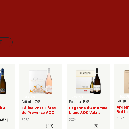
 a tutto pasto non sono solo una delizia per il piacere q
ano bene a una varietà di piatti. E sono deliziosi anche
alità e sempre vincenti.
IT
69.3
47.70
83.70
Bottiglia:
Bottiglia: 7.95
Bottiglia: 13.95
Argen
tra
Céline Rosé Côtes
Légende d’Automne
Bottle
de Provence AOC
blanc AOC Valais
2025
(463)
2025
2024
ne
(29)
(8)