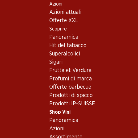
Azioni
Table Of Content
Home
Shop Vini
Conoscenza dei vini
Momenti enolo
Andare contenuto principale
Andare all'indice
Passare al menu principale
Azioni attuali
Offerte XXL
Scoprire
Panoramica
Hit del tabacco
Superalcolici
Sigari
Frutta et Verdura
Profumi di marca
Offerte barbecue
Prodotti di spicco
Prodotti IP-SUISSE
Shop Vini
Panoramica
Azioni
Assortimento