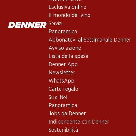
Esclusiva online
Il mondo del vino
Servizi
Panoramica
Abbonatevi al Settimanale Denner
Avviso azione
Lista della spesa
Denner App
Newsletter
WhatsApp
Carte regalo
Su di Noi
Panoramica
Jobs da Denner
Indipendente con Denner
Adatti a ogni occasione: I n
Sostenibilità