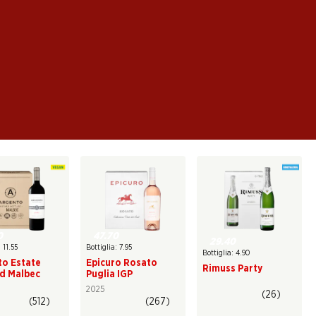
uotidiano, ma anche un regalo apprezzato e di sicuro
 gustati da soli. Scopri subito la nostra selezione.
0
47.70
29.40
 11.55
Bottiglia: 7.95
Bottiglia: 4.90
to Estate
Epicuro Rosato
Rimuss Party
d Malbec
Puglia IGP
2025
(26)
(512)
(267)