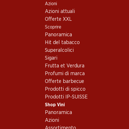
Azioni
Table Of Content
Home
Shop Vini
Conoscenza dei vini
Andare contenuto principale
Andare all'indice
Passare al menu principale
Azioni attuali
Buono a sapersi
Premi e riconoscimenti per i vini
Offerte XXL
Scoprire
Panoramica
Hit del tabacco
Superalcolici
Sigari
Frutta et Verdura
Profumi di marca
Offerte barbecue
Prodotti di spicco
Prodotti IP-SUISSE
Shop Vini
Panoramica
Premi e
Azioni
riconoscimenti per i
Assortimento