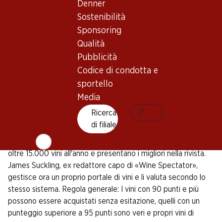
Denner
scelta giusta in vista dell’apparente infinità di buoni vini. Vi
Sostenibilità
presentiamo i critici e i premi più importanti.
Sponsoring
Il più influente critico enologico
Qualità
Pubblicità
Robert Parker è uno dei più famosi critici enologici del
mondo. Lo statunitense e il suo team valutano i vini secondo
Codice di condotta e
criteri fissi e assegnano punti Parker che vanno da 50
sportello
(pessimi) a 100 (eccezionali). Le valutazioni vengono
Media
pubblicate regolarmente nella sua newsletter «The Wine
Ricerca
IT
Advocate ».
di filiale
Come Parker, gli esperti della rivista «Wine Spectator»
valutano i vini su una scala di 100 punti - gli autori degustano
oltre 15.000 vini all'anno e presentano i migliori nella rivista.
James Suckling, ex redattore capo di «Wine Spectator»,
gestisce ora un proprio portale di vini e li valuta secondo lo
stesso sistema. Regola generale: I vini con 90 punti e più
possono essere acquistati senza esitazione, quelli con un
punteggio superiore a 95 punti sono veri e propri vini di