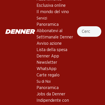
Carpineto Chianti Classico DOCG
Esclusiva online
Il mondo del vino
Vino rosso
,
Italia
,
Toscana
, 2023
Servizi
Rosso porpora. Molto speziato. Aromi di bacche nere
Panoramica
Cercare
accompagnati da una nota di cuoio. Corpo medio e ben
Abbonatevi al
strutturato con un bel finale.
Settimanale Denner
Avviso azione
79.50
Lista della spesa
Denner App
Prezzo unità: 13.25
Newsletter
à 6 x 75 cl
WhatsApp
Disponibile
Carte regalo
Su di Noi
Panoramica
Jobs da Denner
Indipendente con
Buono a sapersi