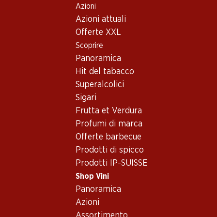
Azioni
Table Of Content
Home
Shop Vini
Vino/champagne
Vino rosso
Andare contenuto principale
Andare all'indice
Passare al menu principale
Azioni attuali
Italia
Toscana
Carpineto Chianti Classico DOCG
Offerte XXL
Scoprire
Panoramica
Hit del tabacco
Superalcolici
Sigari
Frutta et Verdura
Profumi di marca
Offerte barbecue
Prodotti di spicco
Prodotti IP-SUISSE
Shop Vini
Fronte
Retro
Imballaggio
Panoramica
Azioni
4.0
(86)
Assortimento