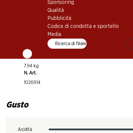
Sponsoring
Vino rosé
Qualità
Maturità di beva
Pubblicità
1–3 anni
Codice di condotta e sportello
Media
Temperatura di beva
Ricerca di filiale
10–12°C
Impronta di CO2
7.94 kg
N. Art.
1026914
Gusto
Acidità