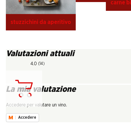
carne b
stuzzichini da aperitivo
Valutazioni attuali
4.0
(14)
La mia valutazione
Carica...
Accedere per valutare un vino.
Accedere