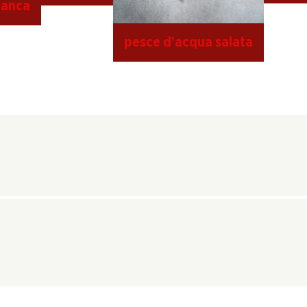
ianca
pesce d’acqua salata