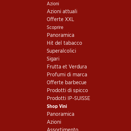
Azioni
Table Of Content
Home
Shop Vini
Vino/champagne
Vino rosé
Andare contenuto principale
Andare all'indice
Passare al menu principale
Azioni attuali
Offerte XXL
Scoprire
Panoramica
Hit del tabacco
Superalcolici
Sigari
Frutta et Verdura
Profumi di marca
Offerte barbecue
Prodotti di spicco
Prodotti IP-SUISSE
Shop Vini
Panoramica
4.0
(14)
Azioni
Assortimento