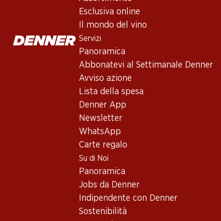
Belrose Méditerranée IGP Rosé
Esclusiva online
Vino rosé
,
Francia
,
Mediterraneo
Il mondo del vino
Rosa pallido. Profumo delicato di frutta bianca, bacche rosse e
Servizi
Panoramica
Non disponibile
Abbonatevi al Settimanale Denner
Avviso azione
Lista della spesa
Denner App
Newsletter
Buono a sapersi
WhatsApp
Carte regalo
Vitigno
Su di Noi
Panoramica
Grenache
Jobs da Denner
Merlot
Indipendente con Denner
Diversi vitigni
Sostenibilità
Tipo di vino