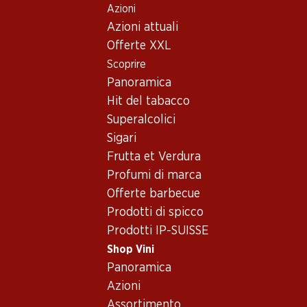
Azioni
Table Of Content
Home
Shop Vini
Assortimento vini
Andare contenuto principale
Andare all'indice
Passare al menu principale
Azioni attuali
Vini - Colchagua Valley
Offerte XXL
Scoprire
Colchagua Valley
Panoramica
Hit del tabacco
Superalcolici
75.30
Sigari
Bottiglia: 12.55
Frutta et Verdura
Luis Felipe Edwards
Terraced Carmenère Gran
Profumi di marca
Reserva
2023
Offerte barbecue
(644)
Prodotti di spicco
Prodotti IP-SUISSE
Shop Vini
Panoramica
Azioni
1 Prodotti
Assortimento