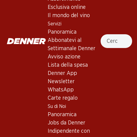
Esclusiva online
Il mondo del vino
In alto
Servizi
Panoramica
Cercare
Abbonatevi al
Settimanale Denner
Newsletter
Avviso azione
Lista della spesa
Con la newsletter di Denner si rimane sempre aggiornati. Si
iscriva adesso!
Denner App
Newsletter
Indirizzo e-mail
accedere adesso
WhatsApp
Carte regalo
Su di Noi
Panoramica
Servizi
Filiali
Jobs da Denner
Panoramica
Ricerca di filiale
Indipendente con
Abbonatevi al settimanale
Nuovi spazi commerciali