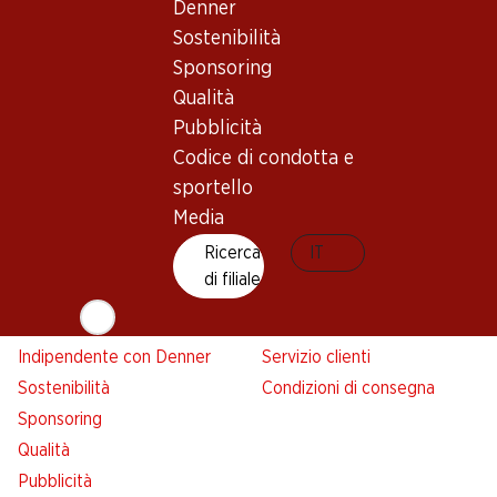
Denner
Denner
Sostenibilità
Avviso azione
Sponsoring
Lista della spesa
Qualità
Denner App
Pubblicità
Newsletter
Codice di condotta e
WhatsApp
sportello
Carte regalo
Media
Ricerca
IT
Su di noi
Aiuto e contatto
di filiale
Panoramica
FAQ
Jobs da Denner
Formulario di contatto
Indipendente con Denner
Servizio clienti
Sostenibilità
Condizioni di consegna
Sponsoring
Qualità
Pubblicità