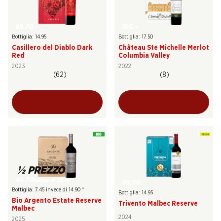
89.70
105.–
Bottiglia: 14.95
Bottiglia: 17.50
Casillero del Diablo Dark
Château Ste Michelle Merlot
Red
Columbia Valley
2023
2022
(62)
(8)
½ PREZZO
44.70
invece di 89.40
*
89.70
Bottiglia: 7.45 invece di 14.90
*
Bottiglia: 14.95
Bio Argento Estate Reserve
Trivento Malbec Reserve
Malbec
2024
2025