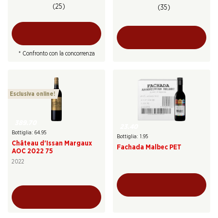
(25)
(35)
* Confronto con la concorrenza
Esclusiva online!
389.70
23.40
Bottiglia: 64.95
Bottiglia: 1.95
Château d'Issan Margaux
Fachada Malbec PET
AOC 2022 75
2022