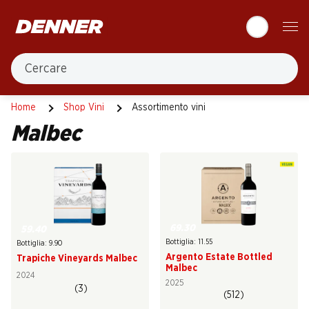
Table Of Content
Andare contenuto principale
Andare all'indice
Passare al menu principale
Cercare
Malbec
Home
Shop Vini
Assortimento vini
Malbec
69.30
59.40
Bottiglia: 11.55
Bottiglia: 9.90
Argento Estate Bottled
Trapiche Vineyards Malbec
Malbec
2024
2025
(3)
(512)