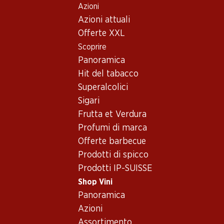
Azioni
Table Of Content
Home
Shop Vini
Assortimento vini
Andare contenuto principale
Andare all'indice
Passare al menu principale
Azioni attuali
Garanoir, Svizzera
Offerte XXL
Scoprire
Svizzera
Garanoir
Panoramica
Hit del tabacco
Superalcolici
59.70
59.70
Sigari
Bottiglia: 9.95
Bottiglia: 9.95
Frutta et Verdura
Gamaret/Garanoir
Domaine de Valmont Rouge
Assemblage AOC Vaud
Grand Cru Morges AOC La
Profumi di marca
Côte
2024
2024
Offerte barbecue
(47)
(119)
Prodotti di spicco
Prodotti IP-SUISSE
Shop Vini
Panoramica
Azioni
2 Prodotti
Assortimento