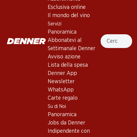
Esclusiva online
Il mondo del vino
In alto
Servizi
Panoramica
Cercare
Abbonatevi al
Settimanale Denner
Newsletter
Avviso azione
Lista della spesa
Con la newsletter di Denner si rimane sempre aggiornati. Si
iscriva adesso!
Denner App
Newsletter
Indirizzo e-mail
accedere adesso
WhatsApp
Carte regalo
Su di Noi
Panoramica
Servizi
Filiali
Jobs da Denner
Panoramica
Ricerca di filiale
Indipendente con
Abbonatevi al settimanale
Nuovi spazi commerciali