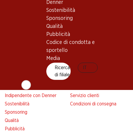
Denner
Denner
Sostenibilità
Avviso azione
Sponsoring
Lista della spesa
Qualità
Denner App
Pubblicità
Newsletter
Codice di condotta e
WhatsApp
sportello
Carte regalo
Media
Ricerca
IT
Su di noi
Aiuto e contatto
di filiale
Panoramica
FAQ
Jobs da Denner
Formulario di contatto
Indipendente con Denner
Servizio clienti
Sostenibilità
Condizioni di consegna
Sponsoring
Qualità
Pubblicità