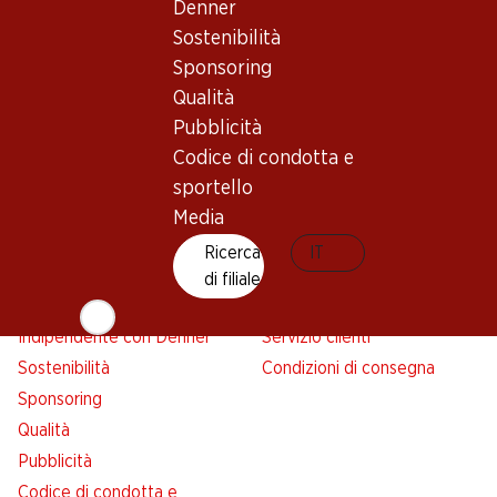
Denner
Avviso azione
Sostenibilità
Lista della spesa
Sponsoring
Denner App
Qualità
Newsletter
Pubblicità
WhatsApp
Codice di condotta e
Carte regalo
sportello
Media
Su di noi
Aiuto e contatto
Ricerca
IT
Panoramica
FAQ
di filiale
Jobs da Denner
Formulario di contatto
Indipendente con Denner
Servizio clienti
Sostenibilità
Condizioni di consegna
Sponsoring
Qualità
Pubblicità
Codice di condotta e