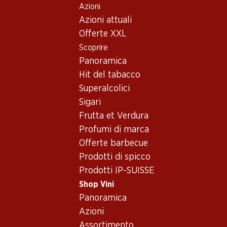
Azioni
Table Of Content
Home
Shop Vini
Assortimento vini
Andare contenuto principale
Andare all'indice
Passare al menu principale
Azioni attuali
Pinot Blanc, Francia
Offerte XXL
Scoprire
Francia
Pinot Blanc
Panoramica
Hit del tabacco
Superalcolici
53.70
Sigari
Bottiglia: 8.95
Frutta et Verdura
Cave de Turckheim Brut
Crémant d’Alsace AOC
Profumi di marca
(78)
Offerte barbecue
Prodotti di spicco
Prodotti IP-SUISSE
Shop Vini
Panoramica
1 Prodotti
Azioni
Assortimento