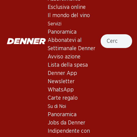
Esclusiva online
In alto
Il mondo del vino
Servizi
Panoramica
Cercare
Abbonatevi al
Newsletter
Settimanale Denner
Avviso azione
Con la newsletter di Denner si rimane sempre aggiornati. Si
Lista della spesa
iscriva adesso!
Denner App
Indirizzo e-mail
Newsletter
accedere adesso
WhatsApp
Carte regalo
Su di Noi
Servizi
Filiali
Panoramica
Panoramica
Ricerca di filiale
Jobs da Denner
Abbonatevi al settimanale
Nuovi spazi commerciali
Indipendente con
Denner