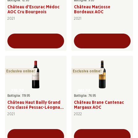
Bottiglia: 12.95
Bottiglia: 9.95
Château d’Escurac Médoc
Château Marjosse
AOC Cru Bourgeois
Bordeaux AOC
2021
2021
Esclusiva online!
Esclusiva online!
719.70
461.70
Bottiglia: 119.95
Bottiglia: 76.95
Château Haut Bailly Grand
Château Brane Cantenac
Cru classé Pessac-Léognan
Margaux AOC
AOC
2021
2022