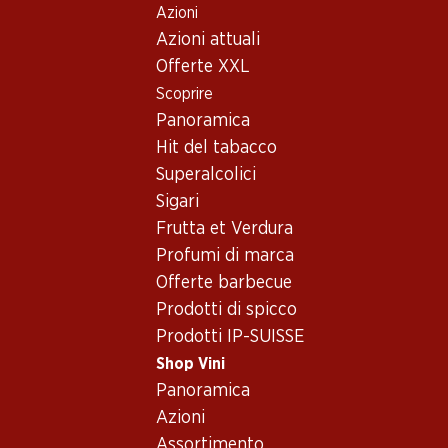
Azioni
Table Of Content
Home
Shop Vini
Assortimento vini
Andare contenuto principale
Andare all'indice
Passare al menu principale
Azioni attuali
Cabernet Franc, Francia
Offerte XXL
Scoprire
Francia
Cabernet Franc
Panoramica
Esclusiva online!
Esclusiva online!
Hit del tabacco
Superalcolici
161.70
119.70
Sigari
Bottiglia: 26.95
Bottiglia: 19.95
Frutta et Verdura
Château Faugères Saint-
Château d'Aiguilhe
Emilion Grand Cru Classé
Castillon Côtes de
Profumi di marca
AOC
Bordeaux AOC
2023
2018
Offerte barbecue
(4)
Prodotti di spicco
Prodotti IP-SUISSE
Shop Vini
Panoramica
Azioni
Esclusiva online!
Assortimento