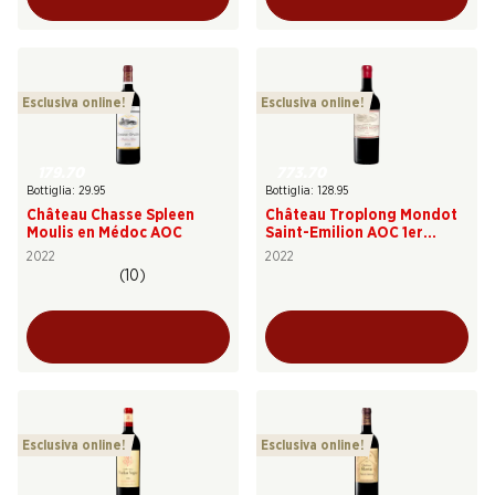
Esclusiva online!
Esclusiva online!
179.70
773.70
Bottiglia: 29.95
Bottiglia: 128.95
Château Chasse Spleen
Château Troplong Mondot
Moulis en Médoc AOC
Saint-Emilion AOC 1er
Grand Cru classé "B"
2022
2022
(10)
Esclusiva online!
Esclusiva online!