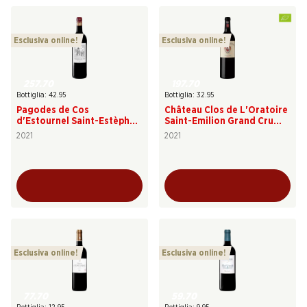
Esclusiva online!
Esclusiva online!
257.70
197.70
Bottiglia: 42.95
Bottiglia: 32.95
Pagodes de Cos
Château Clos de L'Oratoire
d'Estournel Saint-Estèphe
Saint-Emilion Grand Cru
AOC
classé AOC
2021
2021
Esclusiva online!
Esclusiva online!
77.70
59.70