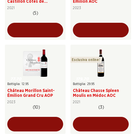
Castillon Côtes de
Émilion AOC
Bordeaux AOC
2021
2023
(5)
Esclusiva online!
77.70
179.70
Bottiglia: 12.95
Bottiglia: 29.95
Château Morillon Saint-
Château Chasse Spleen
Émilion Grand Cru AOP
Moulis en Médoc AOC
2023
2021
(10)
(3)