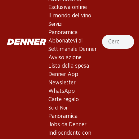
Esclusiva online
Il mondo del vino
59.70
59.70
Bottiglia: 9.95
Bottiglia: 9.95
Servizi
Château Marjosse
Marcel Martin Brut Crémant
Panoramica
Bordeaux AOC
de Loire AOP
Cercare
Abbonatevi al
2023
(10)
Settimanale Denner
Avviso azione
Lista della spesa
Denner App
Newsletter
WhatsApp
Carte regalo
Su di Noi
22.80
89.70
Panoramica
Bottiglia: 3.80
Bottiglia: 14.95
Jobs da Denner
Château Pierrousselle
Château Arnaud Bordeaux
Bordeaux AOP
Supérieur AOC
Indipendente con
2024
2022