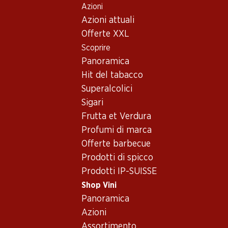
Azioni
Table Of Content
Home
Shop Vini
Assortimento vini
Andare contenuto principale
Andare all'indice
Passare al menu principale
Azioni attuali
Europa
Offerte XXL
Scoprire
Europa
Panoramica
Hit del tabacco
Superalcolici
106.50
23.70
23.40
Sigari
Bottiglia: 17.75
Bottiglia: 3.95
Bottiglia: 3.90
Frutta et Verdura
Mauler Cord
Monte Christo Sekt
Gracioso Spritz
Rosé Demi-s
extra dry
Profumi di marca
(12)
(12)
Offerte barbecue
Prodotti di spicco
Prodotti IP-SUISSE
Shop Vini
Panoramica
Azioni
Assortimento