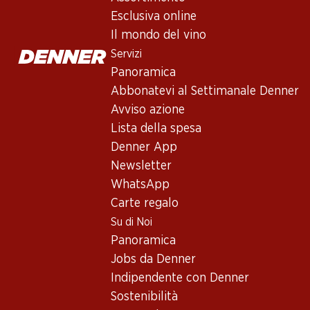
Esclusiva online
Il mondo del vino
Servizi
Panoramica
Abbonatevi al Settimanale Denner
Avviso azione
Newsletter
Lista della spesa
Denner App
Con la newsletter di Denner si rimane sempre aggiornati. Si isc
Newsletter
Indirizzo e-mail
WhatsApp
Carte regalo
Su di Noi
Panoramica
Servizi
Jobs da Denner
Panoramica
Indipendente con Denner
Abbonatevi al settimanale Denner
Sostenibilità