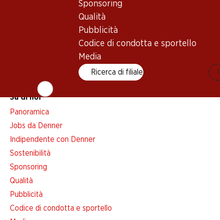
Avviso azione
Sponsoring
Lista della spesa
Qualità
Denner App
Pubblicità
Newsletter
Codice di condotta e sportello
Media
WhatsApp
Carte regalo
Ricerca di filiale
Su di noi
Panoramica
Jobs da Denner
Indipendente con Denner
Sostenibilità
Sponsoring
Qualità
Pubblicità
Codice di condotta e sportello