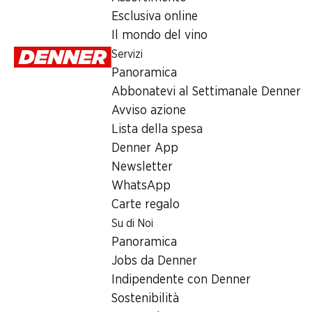
Lunedì
Esclusiva online
Il mondo del vino
Martedì
Servizi
Mercoledì
Panoramica
Abbonatevi al Settimanale Denner
Giovedì
Avviso azione
Venerdì
Lista della spesa
Denner App
Offerta
Newsletter
WhatsApp
humidor
,
Prelievo di contanti con Post-Card / M-Card
Carte regalo
Su di Noi
Panoramica
Jobs da Denner
Indipendente con Denner
Sostenibilità