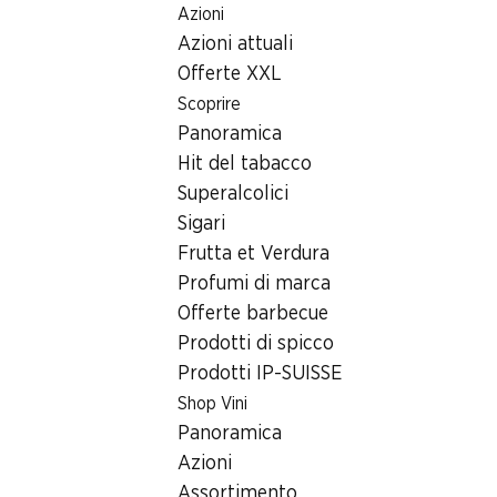
Azioni
Table Of Content
Home
Ricerca di filiale
Filiale Denner Landstrasse 41, 96
Andare contenuto principale
Andare all'indice
Passare al menu principale
Azioni attuali
9606 Bütschwil
Offerte XXL
Scoprire
Denner Bibite
Panoramica
Hit del tabacco
Superalcolici
Contatto
Sigari
Landstrasse 41, 9606 Bütschwil
Frutta et Verdura
Profumi di marca
Alle indicazioni stradali
Offerte barbecue
Prodotti di spicco
Prodotti IP-SUISSE
Orari di apertura
Shop Vini
Sabato
Panoramica
Domenica
Azioni
Assortimento