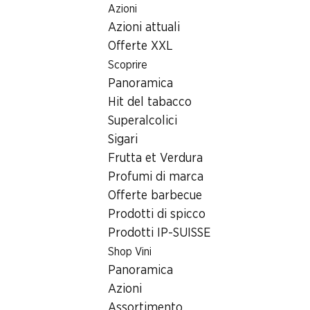
Azioni
Table Of Content
Home
Ricerca di filiale
Andare contenuto principale
Andare all'indice
Passare al menu principale
Azioni attuali
Filiale Denner Rheinstrasse 2, 9469 Haag (Rheintal)
Offerte XXL
9469 Haag (Rheintal),
Scoprire
Panoramica
Einkaufszentrum Neufeld
Hit del tabacco
Filiale Denner
Superalcolici
Sigari
Frutta et Verdura
Contatto
Profumi di marca
Offerte barbecue
Rheinstrasse 2, 9469 Haag (Rheintal)
Prodotti di spicco
Alle indicazioni stradali
Prodotti IP-SUISSE
Shop Vini
Panoramica
Orari di apertura
Azioni
Sabato
08:00 - 17:00
Assortimento