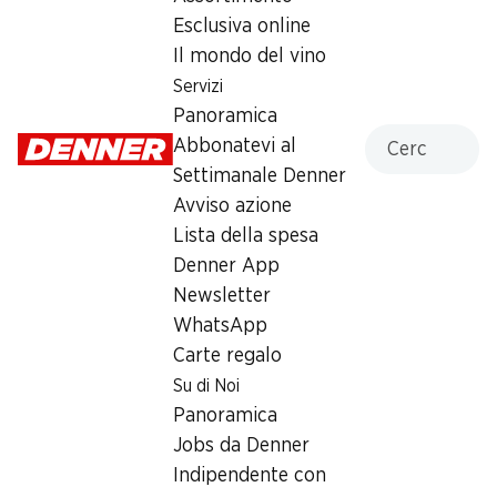
Esclusiva online
Domenica
chiusa
Il mondo del vino
Lunedì
08:00 - 19:00
Servizi
Panoramica
Martedì
08:00 - 19:00
Cercare
Abbonatevi al
Mercoledì
08:00 - 19:00
Settimanale Denner
Avviso azione
Giovedì
08:00 - 19:00
Lista della spesa
Denner App
Venerdì
08:00 - 20:00
Newsletter
WhatsApp
Offerta
Carte regalo
humidor
,
Prelievo di contanti con Post-Card / M-
Su di Noi
Card
Panoramica
Jobs da Denner
Indipendente con