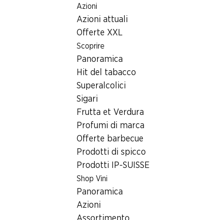
Azioni
Table Of Content
Home
Ricerca di filiale
Andare contenuto principale
Andare all'indice
Passare al menu principale
Azioni attuali
Filiale Denner Jonentalstrasse 1, 8910 Affoltern am Albis
Offerte XXL
8910 Affoltern am Albis
Scoprire
Panoramica
Filiale Denner
Hit del tabacco
Superalcolici
Sigari
Contatto
Frutta et Verdura
Jonentalstrasse 1, 8910 Affoltern am Albis
Profumi di marca
Offerte barbecue
Alle indicazioni stradali
Prodotti di spicco
Prodotti IP-SUISSE
Orari di apertura
Shop Vini
Panoramica
Sabato
08:00 - 20:00
Azioni
Domenica
chiusa
Assortimento