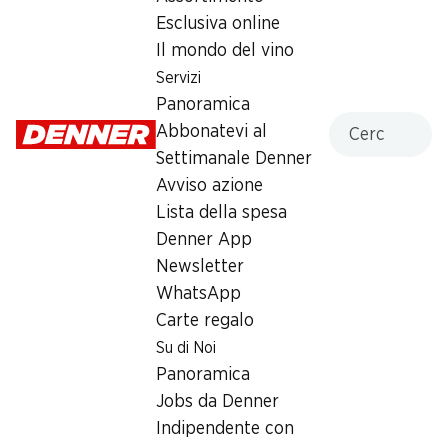
Esclusiva online
Lunedì
08:00 - 20:00
Il mondo del vino
Martedì
08:00 - 20:00
Servizi
Panoramica
Mercoledì
08:00 - 20:00
Cercare
Abbonatevi al
Settimanale Denner
Giovedì
08:00 - 20:00
Avviso azione
Venerdì
08:00 - 20:00
Lista della spesa
Denner App
Offerta
Newsletter
humidor
,
Prelievo di contanti con Post-Card / M-
WhatsApp
Card
Carte regalo
Su di Noi
Panoramica
Jobs da Denner
Indipendente con