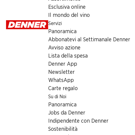
Domenica
Esclusiva online
Il mondo del vino
Lunedì
Servizi
Martedì
Panoramica
Abbonatevi al Settimanale Denner
Mercoledì
Avviso azione
Giovedì
Lista della spesa
Denner App
Orari di apertura speciali
Newsletter
WhatsApp
Sab, 15.08.2026
Carte regalo
Su di Noi
Offerta
Panoramica
humidor
,
Prelievo di contanti con Post-Card / M-Card
Jobs da Denner
Indipendente con Denner
Sostenibilità