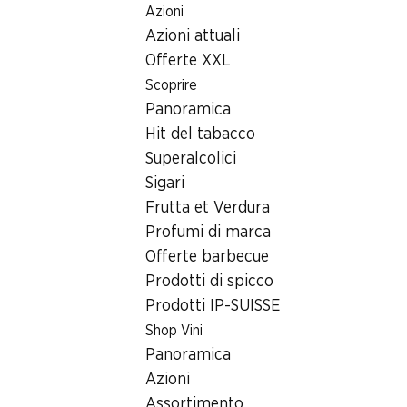
Azioni
Table Of Content
Home
Ricerca di filiale
Filiale Denner Wächlenstrasse 1, 
Andare contenuto principale
Andare all'indice
Passare al menu principale
Azioni attuali
8832 Wollerau
Offerte XXL
Scoprire
Filiale Denner
Panoramica
Hit del tabacco
Superalcolici
Contatto
Sigari
Wächlenstrasse 1, 8832 Wollerau
Frutta et Verdura
Profumi di marca
Alle indicazioni stradali
Offerte barbecue
Prodotti di spicco
Prodotti IP-SUISSE
Orari di apertura
Shop Vini
Venerdì
Panoramica
Sabato
Azioni
Assortimento