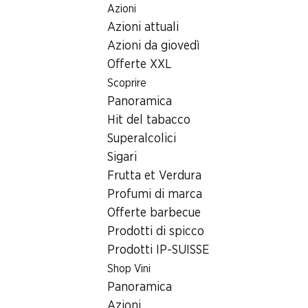
Azioni
Table Of Content
Home
Ricerca di filiale
Andare contenuto principale
Andare all'indice
Passare al menu principale
Azioni attuali
Filiale Denner Seedamm-Center 0, 8808 Pfäffikon
Azioni da giovedì
8808 Pfäffikon, Seedamm-
Offerte XXL
Scoprire
Center
Panoramica
Filiale Denner
Hit del tabacco
Superalcolici
Sigari
Contatto
Frutta et Verdura
Profumi di marca
Seedamm-Center 0, 8808 Pfäffikon
Offerte barbecue
Alle indicazioni stradali
Prodotti di spicco
Prodotti IP-SUISSE
Shop Vini
Orari di apertura
Panoramica
Lunedì
08:00 - 21:00
Azioni