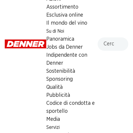
Assortimento
Martedì
08:00 - 21:00
Esclusiva online
Mercoledì
08:00 - 21:00
Il mondo del vino
Su di Noi
Giovedì
08:00 - 21:00
Panoramica
Cercare
Venerdì
08:00 - 21:00
Jobs da Denner
Indipendente con
Sabato
08:00 - 18:00
Denner
chiusa
Sostenibilità
Domenica
chiusa
Sponsoring
Qualità
Orari di apertura speciali
Pubblicità
Codice di condotta e
Sab, 15.08.2026
Chiuso
sportello
Media
Offerta
Servizi
humidor
,
Prelievo di contanti con Post-Card / M-