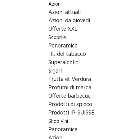
Azioni
Table Of Content
Home
Ricerca di filiale
Andare contenuto principale
Andare all'indice
Passare al menu principale
Azioni attuali
Filiale Denner Schulhausstrasse 3/5, 8618 Oetwil am See
Azioni da giovedì
8618 Oetwil am See
Offerte XXL
Scoprire
Denner Partner
Panoramica
Hit del tabacco
Superalcolici
Contatto
Sigari
Schulhausstrasse 3/5, 8618 Oetwil am See
Frutta et Verdura
+41 58 999 65 83
Profumi di marca
Offerte barbecue
Alle indicazioni stradali
Prodotti di spicco
Prodotti IP-SUISSE
Orari di apertura
Shop Vini
Panoramica
Lunedì
07:00 - 19:00
Azioni