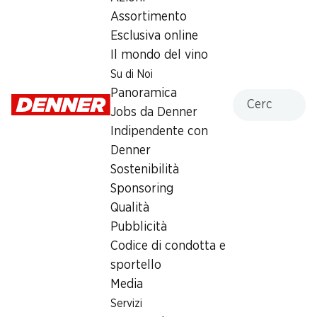
Martedì
07:00 - 19:00
Assortimento
Esclusiva online
Mercoledì
07:00 - 19:00
Il mondo del vino
Giovedì
07:00 - 19:00
Su di Noi
Panoramica
Cercare
Venerdì
07:00 - 19:00
Jobs da Denner
Indipendente con
Sabato
07:00 - 17:00
Denner
Domenica
chiusa
Sostenibilità
Sponsoring
Offerta
Qualità
ufficio postale
,
Prelievo di contanti con Post-Card /
Pubblicità
M-Card
Codice di condotta e
sportello
Media
Servizi