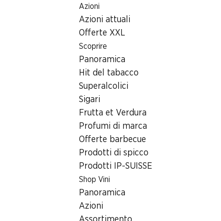
Azioni
Table Of Content
Home
Ricerca di filiale
Filiale Denner Wallisellenstrasse 
Andare contenuto principale
Andare all'indice
Passare al menu principale
Azioni attuali
8600 Dübendorf
Offerte XXL
Scoprire
Filiale Denner
Panoramica
Hit del tabacco
Superalcolici
Contatto
Sigari
Wallisellenstrasse 17, 8600 Dübendorf
Frutta et Verdura
Profumi di marca
Alle indicazioni stradali
Offerte barbecue
Prodotti di spicco
Prodotti IP-SUISSE
Orari di apertura
Shop Vini
Venerdì
Panoramica
Sabato
Azioni
Assortimento