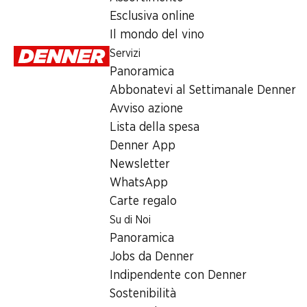
Domenica
Esclusiva online
Il mondo del vino
Lunedì
Servizi
Martedì
Panoramica
Abbonatevi al Settimanale Denner
Mercoledì
Avviso azione
Giovedì
Lista della spesa
Denner App
Offerta
Newsletter
WhatsApp
humidor
,
Prelievo di contanti con Post-Card / M-Card
Carte regalo
Su di Noi
Panoramica
Jobs da Denner
Indipendente con Denner
Sostenibilità