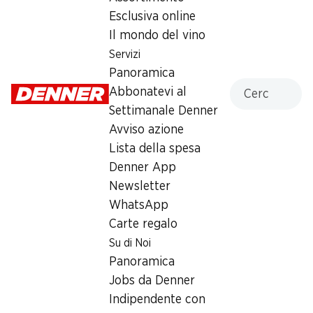
Lunedì
07:00 - 19:00
Esclusiva online
Il mondo del vino
Martedì
07:00 - 19:00
Servizi
Mercoledì
07:00 - 19:00
Panoramica
Cercare
Abbonatevi al
Giovedì
07:00 - 19:00
Settimanale Denner
Avviso azione
Venerdì
07:00 - 19:00
Lista della spesa
Sabato
07:00 - 18:00
Denner App
Newsletter
Offerta
WhatsApp
Prelievo di contanti con Post-Card / M-Card
Carte regalo
Su di Noi
Panoramica
Jobs da Denner
Indipendente con