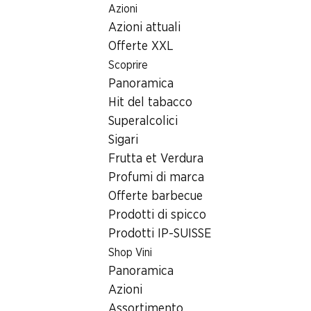
Azioni
Table Of Content
Home
Ricerca di filiale
Andare contenuto principale
Andare all'indice
Passare al menu principale
Azioni attuali
Filiale Denner Wilerstrasse 6, 8370 Sirnach
Offerte XXL
8370 Sirnach
Scoprire
Panoramica
Denner Express
Hit del tabacco
Superalcolici
Sigari
Contatto
Frutta et Verdura
Wilerstrasse 6, 8370 Sirnach
Profumi di marca
+41 58 999 66 17
Offerte barbecue
Prodotti di spicco
Alle indicazioni stradali
Prodotti IP-SUISSE
Shop Vini
Orari di apertura
Panoramica
Azioni
Domenica
chiusa
Assortimento