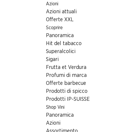
Azioni
Table Of Content
Home
Ricerca di filiale
Andare contenuto principale
Andare all'indice
Passare al menu principale
Azioni attuali
Filiale Denner Hauptstrasse 21, 8246 Langwiesen
Offerte XXL
8246 Langwiesen, EKZ
Scoprire
Panoramica
Filiale Denner
Hit del tabacco
Superalcolici
Sigari
Contatto
Frutta et Verdura
Hauptstrasse 21, 8246 Langwiesen
Profumi di marca
Offerte barbecue
Alle indicazioni stradali
Prodotti di spicco
Prodotti IP-SUISSE
Orari di apertura
Shop Vini
Panoramica
Sabato
07:30 - 19:00
Azioni
Domenica
chiusa
Assortimento