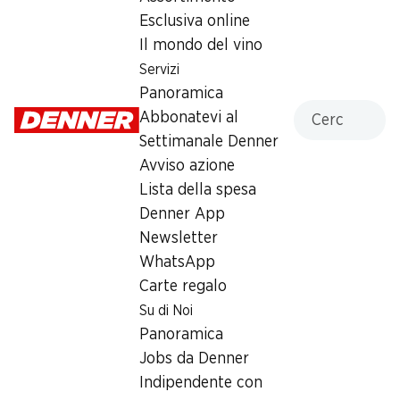
Esclusiva online
Lunedì
07:30 - 20:00
Il mondo del vino
Martedì
07:30 - 20:00
Servizi
Panoramica
Mercoledì
07:30 - 20:00
Cercare
Abbonatevi al
Settimanale Denner
Giovedì
07:30 - 20:00
Avviso azione
Venerdì
07:30 - 20:00
Lista della spesa
Denner App
Offerta
Newsletter
Prelievo di contanti con Post-Card / M-Card
WhatsApp
Carte regalo
Su di Noi
Panoramica
Jobs da Denner
Indipendente con