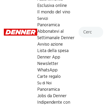
Esclusiva online
Domenica
chiusa
Il mondo del vino
Lunedì
07:30 - 20:00
Servizi
Panoramica
Martedì
07:30 - 20:00
Cercare
Abbonatevi al
Settimanale Denner
Mercoledì
07:30 - 20:00
Avviso azione
Giovedì
07:30 - 20:00
Lista della spesa
Denner App
Offerta
Newsletter
humidor
,
Prelievo di contanti con Post-Card / M-
WhatsApp
Card
Carte regalo
Su di Noi
Panoramica
Jobs da Denner
Indipendente con