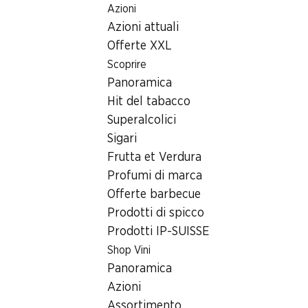
Azioni
Table Of Content
Home
Ricerca di filiale
Andare contenuto principale
Andare all'indice
Passare al menu principale
Azioni attuali
Filiale Denner Poststrasse 18, 8212 Neuhausen
Offerte XXL
8212 Neuhausen
Scoprire
Panoramica
Filiale Denner
Hit del tabacco
Superalcolici
Sigari
Contatto
Frutta et Verdura
Poststrasse 18, 8212 Neuhausen
Profumi di marca
Offerte barbecue
Alle indicazioni stradali
Prodotti di spicco
Prodotti IP-SUISSE
Orari di apertura
Shop Vini
Panoramica
Venerdì
07:30 - 20:00
Azioni
Sabato
07:30 - 18:00
Assortimento