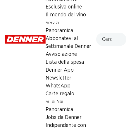
Esclusiva online
Domenica
chiusa
Il mondo del vino
Lunedì
07:00 - 20:00
Servizi
Panoramica
Martedì
07:00 - 20:00
Cercare
Abbonatevi al
Settimanale Denner
Mercoledì
07:00 - 20:00
Avviso azione
Giovedì
07:00 - 20:00
Lista della spesa
Denner App
Offerta
Newsletter
humidor
,
Prelievo di contanti con Post-Card / M-
WhatsApp
Card
Carte regalo
Su di Noi
Panoramica
Jobs da Denner
Indipendente con