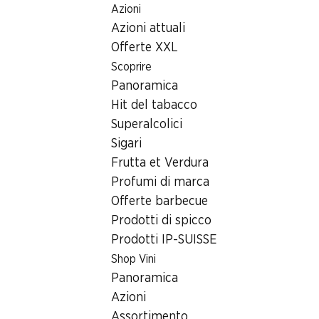
Azioni
Table Of Content
Home
Ricerca di filiale
Andare contenuto principale
Andare all'indice
Passare al menu principale
Azioni attuali
Filiale Denner Bahnhofplatz 8a, 8152 Glattbrugg
Offerte XXL
8152 Glattbrugg
Scoprire
Panoramica
Denner Express
Hit del tabacco
Superalcolici
Sigari
Contatto
Frutta et Verdura
Bahnhofplatz 8a, 8152 Glattbrugg
Profumi di marca
Offerte barbecue
Alle indicazioni stradali
Prodotti di spicco
Prodotti IP-SUISSE
Orari di apertura
Shop Vini
Panoramica
Venerdì
07:00 - 20:00
Azioni
Sabato
07:00 - 20:00
Assortimento