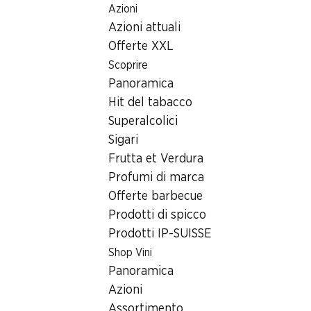
Azioni
Table Of Content
Home
Ricerca di filiale
Andare contenuto principale
Andare all'indice
Passare al menu principale
Azioni attuali
Filiale Denner Birmensdorferstrasse 320, 8055 Zürich
Offerte XXL
8055 Zürich, Wiediker Märt
Scoprire
Panoramica
Filiale Denner
Hit del tabacco
Superalcolici
Sigari
Contatto
Frutta et Verdura
Birmensdorferstrasse 320, 8055 Zürich
Profumi di marca
Offerte barbecue
Alle indicazioni stradali
Prodotti di spicco
Prodotti IP-SUISSE
Orari di apertura
Shop Vini
Panoramica
Domenica
chiusa
Azioni
Lunedì
08:00 - 20:00
Assortimento