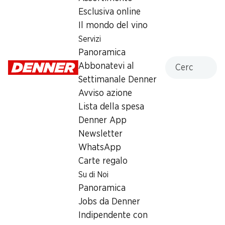
Esclusiva online
Martedì
08:00 - 20:00
Il mondo del vino
Mercoledì
08:00 - 20:00
Servizi
Panoramica
Giovedì
08:00 - 20:00
Cercare
Abbonatevi al
Settimanale Denner
Venerdì
08:00 - 20:00
Avviso azione
Sabato
08:00 - 20:00
Lista della spesa
Denner App
Offerta
Newsletter
humidor
,
Prelievo di contanti con Post-Card / M-
WhatsApp
Card
Carte regalo
Su di Noi
Panoramica
Jobs da Denner
Indipendente con