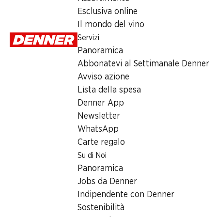
Martedì
Esclusiva online
Il mondo del vino
Mercoledì
Servizi
Giovedì
Panoramica
Abbonatevi al Settimanale Denner
Venerdì
Avviso azione
Sabato
Lista della spesa
Denner App
Offerta
Newsletter
WhatsApp
humidor
,
Prelievo di contanti con Post-Card / M-Card
Carte regalo
Su di Noi
Panoramica
Jobs da Denner
Indipendente con Denner
Sostenibilità