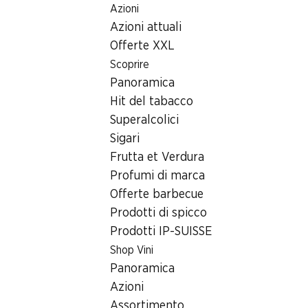
Azioni
Table Of Content
Home
Ricerca di filiale
Filiale Denner Binzmühlestrasse 
Andare contenuto principale
Andare all'indice
Passare al menu principale
Azioni attuali
8050 Zürich
Offerte XXL
Scoprire
Filiale Denner
Panoramica
Hit del tabacco
Superalcolici
Contatto
Sigari
Binzmühlestrasse 80, 8050 Zürich
Frutta et Verdura
Profumi di marca
Alle indicazioni stradali
Offerte barbecue
Prodotti di spicco
Prodotti IP-SUISSE
Orari di apertura
Shop Vini
Domenica
Panoramica
Lunedì
Azioni
Assortimento