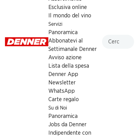
Venerdì
07:00 - 19:00
Esclusiva online
Il mondo del vino
Sabato
07:30 - 17:00
Servizi
Domenica
chiusa
Panoramica
Cercare
Abbonatevi al
Lunedì
07:00 - 19:00
Settimanale Denner
Avviso azione
Martedì
07:00 - 19:00
Lista della spesa
Mercoledì
07:00 - 19:00
Denner App
Newsletter
Offerta
WhatsApp
humidor
,
Prelievo di contanti con Post-Card / M-
Carte regalo
Card
Su di Noi
Panoramica
Jobs da Denner
Indipendente con