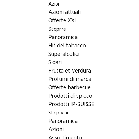
Azioni
Table Of Content
Home
Ricerca di filiale
Andare contenuto principale
Andare all'indice
Passare al menu principale
Azioni attuali
Filiale Denner Limmattalstrasse 177, 8049 Zürich
Offerte XXL
8049 Zürich
Scoprire
Panoramica
Denner Express
Hit del tabacco
Superalcolici
Sigari
Contatto
Frutta et Verdura
Limmattalstrasse 177, 8049 Zürich
Profumi di marca
+41 58 999 65 00
Offerte barbecue
Prodotti di spicco
Alle indicazioni stradali
Prodotti IP-SUISSE
Shop Vini
Orari di apertura
Panoramica
Azioni
Giovedì
07:00 - 19:00
Assortimento